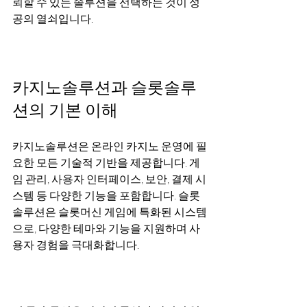
뢰할 수 있는 솔루션을 선택하는 것이 성
공의 열쇠입니다.
카지노솔루션과 슬롯솔루
션의 기본 이해
카지노솔루션은 온라인 카지노 운영에 필
요한 모든 기술적 기반을 제공합니다. 게
임 관리, 사용자 인터페이스, 보안, 결제 시
스템 등 다양한 기능을 포함합니다. 슬롯
솔루션은 슬롯머신 게임에 특화된 시스템
으로, 다양한 테마와 기능을 지원하며 사
용자 경험을 극대화합니다.