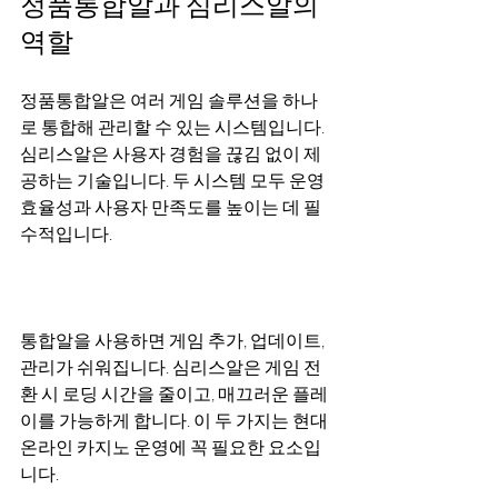
정품통합알과 심리스알의 
역할
정품통합알은 여러 게임 솔루션을 하나
로 통합해 관리할 수 있는 시스템입니다. 
심리스알은 사용자 경험을 끊김 없이 제
공하는 기술입니다. 두 시스템 모두 운영 
효율성과 사용자 만족도를 높이는 데 필
수적입니다.
통합알을 사용하면 게임 추가, 업데이트, 
관리가 쉬워집니다. 심리스알은 게임 전
환 시 로딩 시간을 줄이고, 매끄러운 플레
이를 가능하게 합니다. 이 두 가지는 현대 
온라인 카지노 운영에 꼭 필요한 요소입
니다.