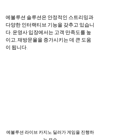
에볼루션 솔루션은 안정적인 스트리밍과 
다양한 인터랙티브 기능을 갖추고 있습니
다. 운영사 입장에서는 고객 만족도를 높
이고, 재방문율을 증가시키는 데 큰 도움
이 됩니다.
에볼루션 라이브 카지노 딜러가 게임을 진행하
는 모습