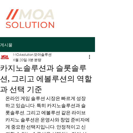
게시물
MOAsolution 모아솔루션
6월 20일
3분 분량
카지노솔루션과 슬롯솔루
션, 그리고 에볼루션의 역할
과 선택 기준
온라인 게임 솔루션 시장은 빠르게 성장
하고 있습니다. 특히 카지노솔루션과 슬
롯솔루션, 그리고 에볼루션 같은 라이브 
카지노 솔루션은 운영사와 창업 준비자에
게 중요한 선택지입니다. 안정적이고 신