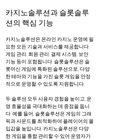
카지노솔루션과 슬롯솔루
션의 핵심 기능
카지노솔루션은 온라인 카지노 운영에 필
요한 모든 기술과 서비스를 제공합니다. 
게임 관리, 회원 관리, 결제 시스템, 보안 
기능 등이 포함됩니다. 슬롯솔루션은 슬
롯머신 게임에 특화된 솔루션으로, 다양
한 테마와 기능을 가진 슬롯 게임을 안정
적으로 운영할 수 있도록 지원합니다.
두 솔루션 모두 사용자 경험을 높이고, 운
영 효율성을 극대화하는 데 중점을 둡니
다. 예를 들어, 슬롯솔루션은 게임의 그래
픽과 사운드를 최적화하여 플레이어의 몰
입감을 높입니다. 카지노솔루션은 다양
한 게임을 통합 관리할 수 있어 운영자가 