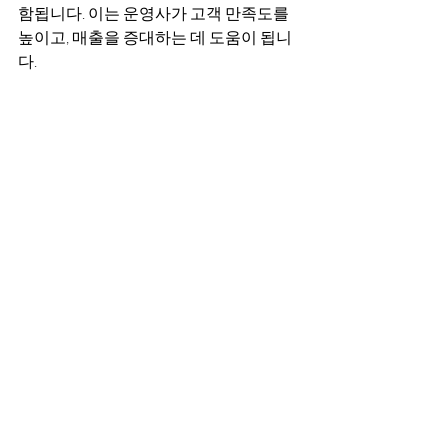
함됩니다. 이는 운영사가 고객 만족도를 
높이고, 매출을 증대하는 데 도움이 됩니
다.
모바일 환경에서 슬롯 게임을 즐기는 모습
요약 및 다음 단계
카지노솔루션, 슬롯솔루션, 그리고 에볼
루션 게임 솔루션은 온라인 게임 운영에 