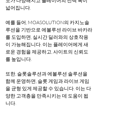
오가 다양해지고 플레이어의 선택 폭이 
넓어집니다.
예를 들어, MOASOLUTION의 카지노솔
루션을 기반으로 에볼루션 라이브 바카라
를 도입하면, 실시간 딜러와의 상호작용
이 가능해집니다. 이는 플레이어에게 새
로운 경험을 제공하고, 사이트의 신뢰도
를 높입니다.
또한, 슬롯솔루션과 에볼루션 솔루션을 
함께 운영하면, 슬롯 게임과 라이브 게임
을 균형 있게 제공할 수 있습니다. 이는 다
양한 고객층을 만족시키는 데 도움이 됩
니다.