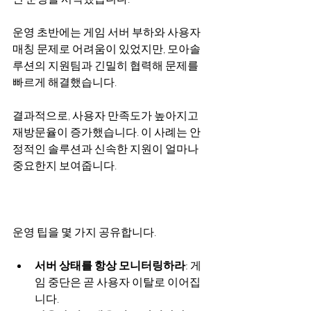
운영 초반에는 게임 서버 부하와 사용자 
매칭 문제로 어려움이 있었지만, 모아솔
루션의 지원팀과 긴밀히 협력해 문제를 
빠르게 해결했습니다.  
결과적으로, 사용자 만족도가 높아지고 
재방문율이 증가했습니다. 이 사례는 안
정적인 솔루션과 신속한 지원이 얼마나 
중요한지 보여줍니다.  
운영 팁을 몇 가지 공유합니다.  
서버 상태를 항상 모니터링하라
: 게
임 중단은 곧 사용자 이탈로 이어집
니다.  