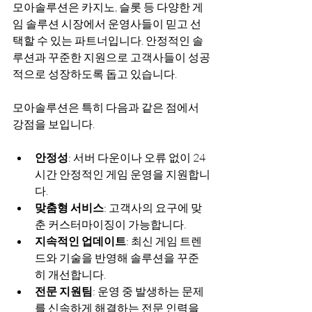
모아솔루션은 카지노, 슬롯 등 다양한 게
임 솔루션 시장에서 운영사들이 믿고 선
택할 수 있는 파트너입니다. 안정적인 솔
루션과 꾸준한 지원으로 고객사들이 성공
적으로 성장하도록 돕고 있습니다.  
모아솔루션은 특히 다음과 같은 점에서 
강점을 보입니다.  
안정성
: 서버 다운이나 오류 없이 24
시간 안정적인 게임 운영을 지원합니
다.  
맞춤형 서비스
: 고객사의 요구에 맞
춘 커스터마이징이 가능합니다.  
지속적인 업데이트
: 최신 게임 트렌
드와 기술을 반영해 솔루션을 꾸준
히 개선합니다.  
전문 지원팀
: 운영 중 발생하는 문제
를 신속하게 해결하는 전문 인력을 