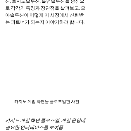
션, 토지노솔루션, 홀덤솔루션을 중심으
로 각각의 특징과 장단점을 살펴보고, 모
아솔루션이 어떻게 이 시장에서 신뢰받
는 파트너가 되는지 이야기하려 합니다.
카지노 게임 화면을 클로즈업한 사진
카지노 게임 화면 클로즈업, 게임 운영에 
필요한 인터페이스를 보여줌