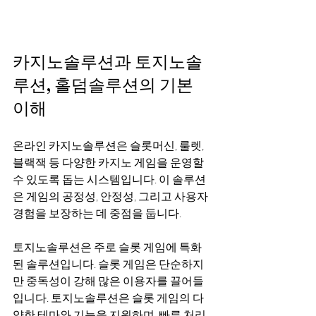
카지노솔루션과 토지노솔
루션, 홀덤솔루션의 기본 
이해
온라인 카지노솔루션은 슬롯머신, 룰렛, 
블랙잭 등 다양한 카지노 게임을 운영할 
수 있도록 돕는 시스템입니다. 이 솔루션
은 게임의 공정성, 안정성, 그리고 사용자 
경험을 보장하는 데 중점을 둡니다.  
토지노솔루션은 주로 슬롯 게임에 특화
된 솔루션입니다. 슬롯 게임은 단순하지
만 중독성이 강해 많은 이용자를 끌어들
입니다. 토지노솔루션은 슬롯 게임의 다
양한 테마와 기능을 지원하며, 빠른 처리 