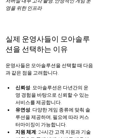
서버실 내부 고각 촬영, 안정적인 게임 운
영을 위한 인프라
실제 운영사들이 모아솔루
션을 선택하는 이유
운영사들은 모아솔루션을 선택할 때 다음
과 같은 점을 고려합니다.
신뢰성
: 모아솔루션은 다년간의 운
영 경험을 바탕으로 신뢰할 수 있는 
서비스를 제공합니다.  
유연성
: 다양한 게임 종류에 맞춰 솔
루션을 제공하며, 필요에 따라 커스
터마이징이 가능합니다.  
지원 체계
: 24시간 고객 지원과 기술 