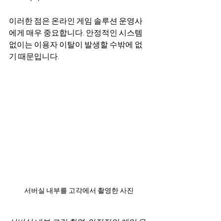
이러한 점은 온라인 게임 솔루션 운영사
에게 매우 중요합니다. 안정적인 시스템 
없이는 이용자 이탈이 발생할 수밖에 없
기 때문입니다.  
서버실 내부를 고각에서 촬영한 사진