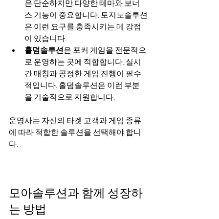
은 단순하지만 다양한 테마와 보너
스 기능이 중요합니다. 토지노솔루션
은 이런 요구를 충족시키는 데 강점
이 있습니다.  
홀덤솔루션
은 포커 게임을 전문적으
로 운영하는 곳에 적합합니다. 실시
간 매칭과 공정한 게임 진행이 필수
적입니다. 홀덤솔루션은 이런 부분
을 기술적으로 지원합니다.  
운영사는 자신의 타겟 고객과 게임 종류
에 따라 적합한 솔루션을 선택해야 합니
다.  
모아솔루션과 함께 성장하
는 방법