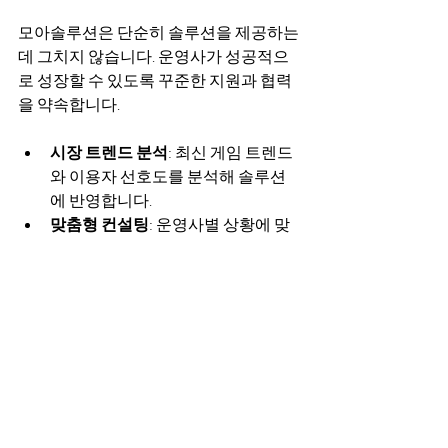
모아솔루션은 단순히 솔루션을 제공하는 
데 그치지 않습니다. 운영사가 성공적으
로 성장할 수 있도록 꾸준한 지원과 협력
을 약속합니다.  
시장 트렌드 분석
: 최신 게임 트렌드
와 이용자 선호도를 분석해 솔루션
에 반영합니다.  
맞춤형 컨설팅
: 운영사별 상황에 맞
는 전략과 기술 지원을 제공합니다.  
지속적인 업데이트
: 게임 콘텐츠와 
시스템을 지속적으로 개선해 경쟁력
을 유지합니다.  
이런 점이 모아솔루션이 많은 운영사에
게 신뢰받는 이유입니다.  