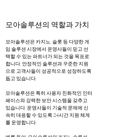
모아솔루션의 역할과 가치
모아솔루션은 카지노, 슬롯 등 다양한 게
임 솔루션 시장에서 운영사들이 믿고 선
택할 수 있는 파트너가 되는 것을 목표로 
합니다. 안정적인 솔루션과 꾸준한 지원
으로 고객사들이 성공적으로 성장하도록 
돕고 있습니다.  
모아솔루션은 특히 사용자 친화적인 인터
페이스와 강력한 보안 시스템을 갖추고 
있습니다. 운영사들이 기술적 문제에 신
속히 대응할 수 있도록 24시간 지원 체계
를 운영합니다.  
예를 들어, 모아솔루션의 카지노솔루션