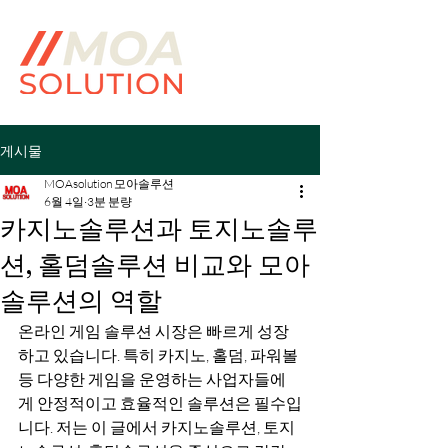
게시물
MOAsolution 모아솔루션
6월 4일
3분 분량
카지노솔루션과 토지노솔루
션, 홀덤솔루션 비교와 모아
솔루션의 역할
온라인 게임 솔루션 시장은 빠르게 성장
하고 있습니다. 특히 카지노, 홀덤, 파워볼 
등 다양한 게임을 운영하는 사업자들에
게 안정적이고 효율적인 솔루션은 필수입
니다. 저는 이 글에서 카지노솔루션, 토지