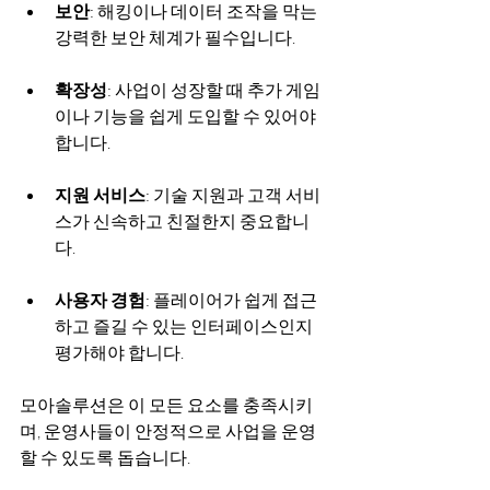
보안
: 해킹이나 데이터 조작을 막는 
강력한 보안 체계가 필수입니다.  
확장성
: 사업이 성장할 때 추가 게임
이나 기능을 쉽게 도입할 수 있어야 
합니다.  
지원 서비스
: 기술 지원과 고객 서비
스가 신속하고 친절한지 중요합니
다.  
사용자 경험
: 플레이어가 쉽게 접근
하고 즐길 수 있는 인터페이스인지 
평가해야 합니다.  
모아솔루션은 이 모든 요소를 충족시키
며, 운영사들이 안정적으로 사업을 운영
할 수 있도록 돕습니다.  