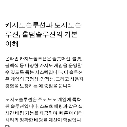
카지노솔루션과 토지노솔
루션, 홀덤솔루션의 기본 
이해
온라인 카지노솔루션은 슬롯머신, 룰렛, 
블랙잭 등 다양한 카지노 게임을 운영할 
수 있도록 돕는 시스템입니다. 이 솔루션
은 게임의 공정성, 안정성, 그리고 사용자 
경험을 보장하는 데 중점을 둡니다.  
토지노솔루션은 주로 토토 게임에 특화
된 솔루션입니다. 스포츠 베팅과 같은 실
시간 배팅 기능을 제공하며, 빠른 데이터 
처리와 정확한 배당률 계산이 핵심입니
다.  