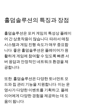
홀덤솔루션의 특징과 장점
홀덤솔루션은 포커 게임의 특성상 플레이
어 간 상호작용이 많습니다. 따라서 매칭 
시스템과 게임 진행 속도가 매우 중요합
니다. 좋은 홀덤솔루션은 플레이어가 원
활하게 게임에 참여할 수 있도록 빠른 서
버 응답과 안정적인 네트워크 환경을 제
공합니다.  
또한, 홀덤솔루션은 다양한 토너먼트 모
드와 칩 관리 기능을 지원합니다. 이는 운
영사가 다양한 이벤트를 기획하고, 플레
이어에게 다양한 경험을 제공하는 데 도
움이 됩니다.  