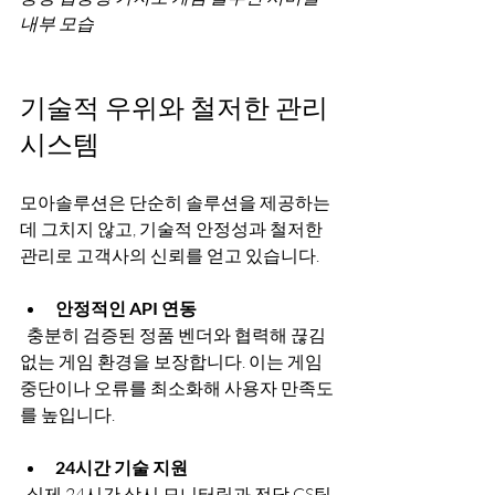
내부 모습
기술적 우위와 철저한 관리 
시스템
모아솔루션은 단순히 솔루션을 제공하는 
데 그치지 않고, 기술적 안정성과 철저한 
관리로 고객사의 신뢰를 얻고 있습니다.  
안정적인 API 연동
  충분히 검증된 정품 벤더와 협력해 끊김 
없는 게임 환경을 보장합니다. 이는 게임 
중단이나 오류를 최소화해 사용자 만족도
를 높입니다.  
24시간 기술 지원
  실제 24시간 상시 모니터링과 전담 CS팀