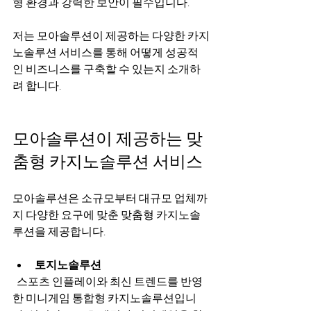
형 환경과 강력한 보안이 필수입니다. 
저는 모아솔루션이 제공하는 다양한 카지
노솔루션 서비스를 통해 어떻게 성공적
인 비즈니스를 구축할 수 있는지 소개하
려 합니다. 
모아솔루션이 제공하는 맞
춤형 카지노솔루션 서비스
모아솔루션은 소규모부터 대규모 업체까
지 다양한 요구에 맞춘 맞춤형 카지노솔
루션을 제공합니다. 
토지노솔루션
  스포츠 인플레이와 최신 트렌드를 반영
한 미니게임 통합형 카지노솔루션입니