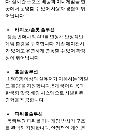
다. 실시간 스포츠 베팅과 미니게임을 한 
곳에서 운영할 수 있어 사용자 경험이 뛰
어납니다.  
카지노/슬롯 솔루션
  정품 벤더사의 API를 연동해 안정적인 
게임 환경을 구축합니다. 기존 에이전시
가 있어도 유연하게 연동할 수 있어 확장
성이 뛰어납니다.  
홀덤솔루션
  1,500명 이상의 실유저가 이용하는 ‘와일
드 홀덤’을 지원합니다. 5개 국어 대응과 
한국형 맞춤 베팅 시스템으로 차별화된 
경험을 제공합니다.  
파워볼솔루션
  동행복권 파워볼 미니게임 받치기 구조
를 완벽히 지원합니다. 안정적인 게임 운