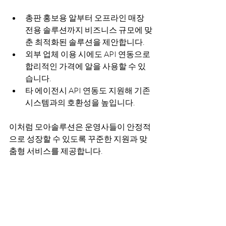
총판 홍보용 알부터 오프라인 매장 
전용 솔루션까지 비즈니스 규모에 맞
춘 최적화된 솔루션을 제안합니다.  
외부 업체 이용 시에도 API 연동으로 
합리적인 가격에 알을 사용할 수 있
습니다.  
타 에이전시 API 연동도 지원해 기존 
시스템과의 호환성을 높입니다.  
이처럼 모아솔루션은 운영사들이 안정적
으로 성장할 수 있도록 꾸준한 지원과 맞
춤형 서비스를 제공합니다.  