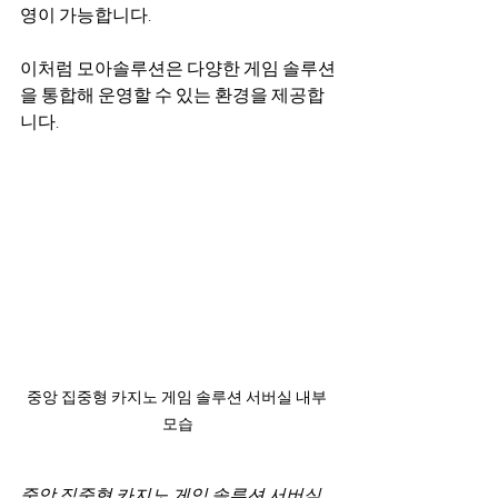
영이 가능합니다.  
이처럼 모아솔루션은 다양한 게임 솔루션
을 통합해 운영할 수 있는 환경을 제공합
니다.  
중앙 집중형 카지노 게임 솔루션 서버실 내부 
모습
중앙 집중형 카지노 게임 솔루션 서버실 