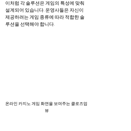
이처럼 각 솔루션은 게임의 특성에 맞춰 
설계되어 있습니다. 운영사들은 자신이 
제공하려는 게임 종류에 따라 적합한 솔
루션을 선택해야 합니다.  
온라인 카지노 게임 화면을 보여주는 클로즈업 
뷰