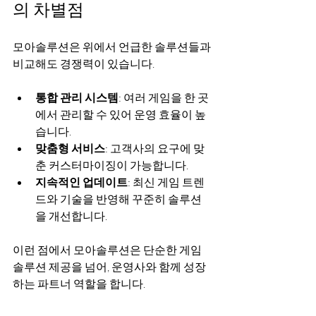
의 차별점
모아솔루션은 위에서 언급한 솔루션들과 
비교해도 경쟁력이 있습니다.  
통합 관리 시스템
: 여러 게임을 한 곳
에서 관리할 수 있어 운영 효율이 높
습니다.  
맞춤형 서비스
: 고객사의 요구에 맞
춘 커스터마이징이 가능합니다.  
지속적인 업데이트
: 최신 게임 트렌
드와 기술을 반영해 꾸준히 솔루션
을 개선합니다.  
이런 점에서 모아솔루션은 단순한 게임 
솔루션 제공을 넘어, 운영사와 함께 성장
하는 파트너 역할을 합니다.  