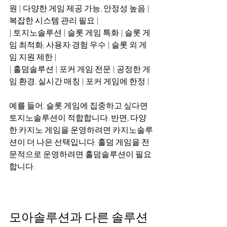
원 | 다양한 게임 제공 가능, 안정성 높음 | 
복잡한 시스템 관리 필요 |  
| 토지노솔루션 | 슬롯 게임 특화 | 슬롯 게
임 최적화, 사용자 경험 우수 | 슬롯 외 게
임 지원 제한 |  
| 홀덤솔루션 | 포커 게임 전문 | 공정한 게
임 환경, 실시간 매칭 | 포커 게임에 한정 |  
예를 들어, 슬롯 게임에 집중하고 싶다면 
토지노솔루션이 적합합니다. 반면, 다양
한 카지노 게임을 운영하려면 카지노솔루
션이 더 나은 선택입니다. 홀덤 게임을 전
문적으로 운영하려면 홀덤솔루션이 필요
합니다.  
모아솔루션과 다른 솔루션