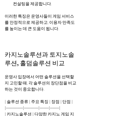
컨설팅을 제공합니다.  
이러한 특징은 운영사들이 게임 서비스
를 안정적으로 제공하고, 이용자 만족도
를 높이는 데 큰 도움이 됩니다.  
카지노솔루션과 토지노솔
루션, 홀덤솔루션 비교
운영사 입장에서 어떤 솔루션을 선택할
지 고민할 때, 각 솔루션의 장단점을 비교
하는 것이 중요합니다.  
| 솔루션 종류 | 주요 특징 | 장점 | 단점 |  
|-------------|-----------|-------|-------|  
| 카지노솔루션 | 다양한 카지노 게임 지