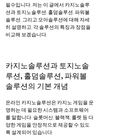
필수입니다. 저는 이 글에서 카지노솔루
션과 토지노솔루션, 홀덤솔루션, 파워볼
솔루션, 그리고 모아솔루션에 대해 자세
히 설명하고, 각 솔루션의 특징과 장점을 
비교해 보겠습니다.
카지노솔루션과 토지노솔
루션, 홀덤솔루션, 파워볼
솔루션의 기본 개념
온라인 카지노솔루션은 카지노 게임을 운
영하는 데 필요한 시스템과 소프트웨어
를 말합니다. 슬롯머신, 블랙잭, 룰렛 등 다
양한 게임을 안정적으로 제공할 수 있도
록 설계되어 있습니다.  