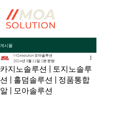
게시물
MOAsolution 모아솔루션
2024년 3월 21일
2분 분량
카지노솔루션 | 토지노솔루
션 | 홀덤솔루션 | 정품통합
알 | 모아솔루션