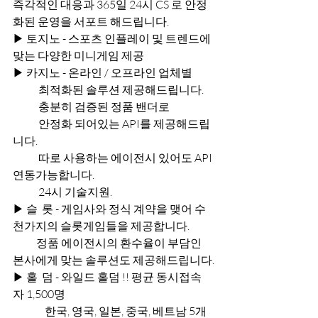
즉각적인 대응과 365일 24시 CS 로 안정
화된 운영을 서포트 해드립니다.
▶ 토지노 - 스포츠 인플레이 및 트렌드에 
맞는 다양한 미니게임 제공
▶ 카지노 - 온라인 / 오프라인 업체별 
            최적화된 솔루션 제공해드립니다.
            충분히 검증된 정품 밴더로
            안정화 되어있는 API를 제공해드립
니다.
            따로 사용하는 에이전시 있어도 API 
연동가능합니다. 
            24시 기술지원. 
▶ 슬  롯 - 게임사와 정식 계약을 맺어 수
천가지의 슬롯게임들을 제공합니다. 
           정품 에이전시의 환수율이 부담인 
본사에게 맞는 솔루션도 제공해드립니다.
▶ 홀  덤 - 와일드 홀덤 !! 평균 동시접속
자 1,500명
               한국, 영국, 일본, 중국, 베트남 5개 