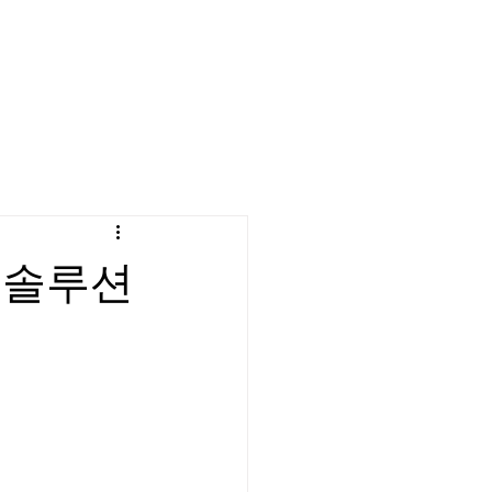
루션
정품 통합알 API
컨설팅
More
덤솔루션