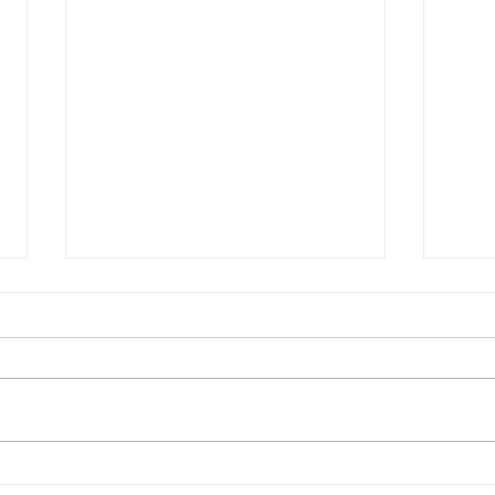
카지노솔루션과 슬롯솔루션,
카지