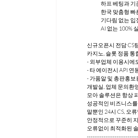
              
               한국 
             
               AI 없
신규오픈시 전담 CS
카지노, 슬롯 정품 통
- 외부업체 이용시에
- 타 에이전시 API 
- 가품알 및 총판홍보
개발실, 업체 문의환
모아 솔루션은 항상
성공적인 비즈니스를 
말뿐인 24시 CS, 
안정적으로 꾸준히 지켜
오류없이 최적화된 
---------------------------