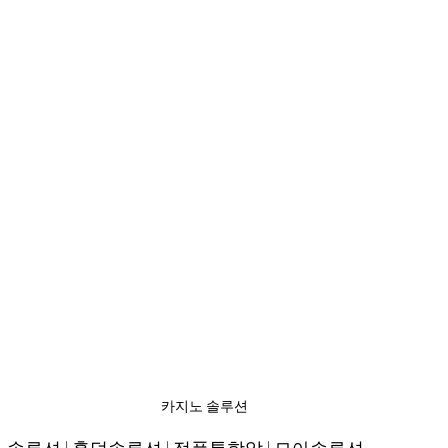
카지노 솔루션