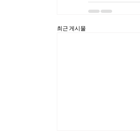
최근 게시물