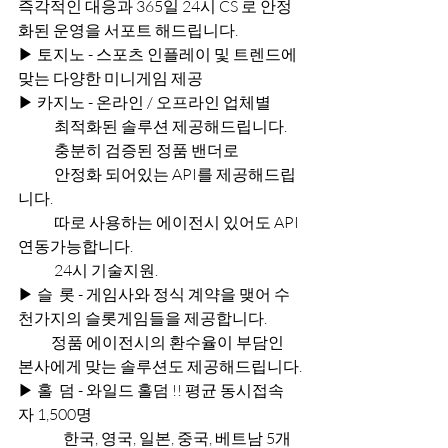
즉각적인 대응과 365일 24시 CS 로 안정
화된 운영을 서포트 해드립니다.
▶ 토지노 - 스포츠 인플레이 및 트렌드에 
맞는 다양한 미니게임 제공
▶ 카지노 - 온라인 / 오프라인 업체별 
            최적화된 솔루션 제공해드립니다.
            충분히 검증된 정품 밴더로
            안정화 되어있는 API를 제공해드립
니다.
            따로 사용하는 에이전시 있어도 API 
연동가능합니다. 
            24시 기술지원. 
▶ 슬  롯 - 게임사와 정식 계약을 맺어 수
천가지의 슬롯게임들을 제공합니다. 
           정품 에이전시의 환수율이 부담인 
본사에게 맞는 솔루션도 제공해드립니다.
▶ 홀  덤 - 와일드 홀덤 !! 평균 동시접속
자 1,500명
               한국, 영국, 일본, 중국, 베트남 5개 