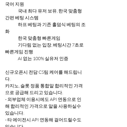
국어 지원
               국내 최다 유저 보유, 한국 맞춤형 
간편 베팅 시스템
               하프 베팅과 기존 홀덤식 베팅의 조
화
               한국 맞춤형 빠른게임
               기다림 없는 입장, 베팅시간 7초로 
빠른게임 진행
               AI 없는 100% 실유저 인증
신규오픈시 전담 CS팀 케어를 해드립니
다.
카지노, 슬롯 정품 통합알 합리적인 가격
으로 공급해 드리고 있습니다. 
- 외부업체 이용시에도 API 연동으로 인
해 합리적인 가격으로 알을 사용하실수 
있습니다.
- 타 에이전시 API 연동해 걸어드릴수도 
있습니다. 