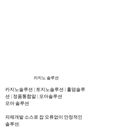
카지노 솔루션
카지노솔루션 | 토지노솔루션 | 홀덤솔루
션 | 정품통합알 | 모아솔루션 
모아 솔루션 
자체개발 소스로 잡 오류없이 안정적인 
솔루션,