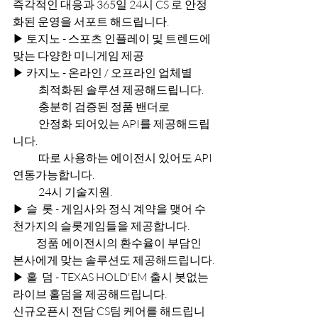
즉각적인 대응과 365일 24시 CS 로 안정
화된 운영을 서포트 해드립니다.
▶ 토지노 - 스포츠 인플레이 및 트렌드에 
맞는 다양한 미니게임 제공
▶ 카지노 - 온라인 / 오프라인 업체별 
            최적화된 솔루션 제공해드립니다.
            충분히 검증된 정품 밴더로
            안정화 되어있는 API를 제공해드립
니다.
            따로 사용하는 에이전시 있어도 API 
연동가능합니다. 
            24시 기술지원. 
▶ 슬  롯 - 게임사와 정식 계약을 맺어 수
천가지의 슬롯게임들을 제공합니다. 
           정품 에이전시의 환수율이 부담인 
본사에게 맞는 솔루션도 제공해드립니다.
▶ 홀  덤 - TEXAS HOLD'EM 출시 봇없는 
라이브 홀덤을 제공해드립니다.
신규오픈시 전담 CS팀 케어를 해드립니