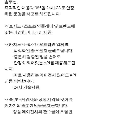
솔루션,
즉각적인 대응과 365일 24시 CS 로 안정
화된 운영을 서포트 해드립니다.
-> 토지노 - 스포츠 인플레이 및 트렌드에 
맞는 다양한 미니게임 제공
-> 카지노 - 온라인 / 오프라인 업체별 
            최적화된 솔루션 제공해드립니다.
            충분히 검증된 정품 밴더로
            안정화 되어있는 API를 제공해드립
니다.
            따로 사용하는 에이전시 있어도 API 
연동가능합니다. 
            24시 기술지원. 
-> 슬  롯 - 게임사와 정식 계약을 맺어 수
천가지의 슬롯게임들을 제공합니다. 
           정품 에이전시의 환수율이 부담인 