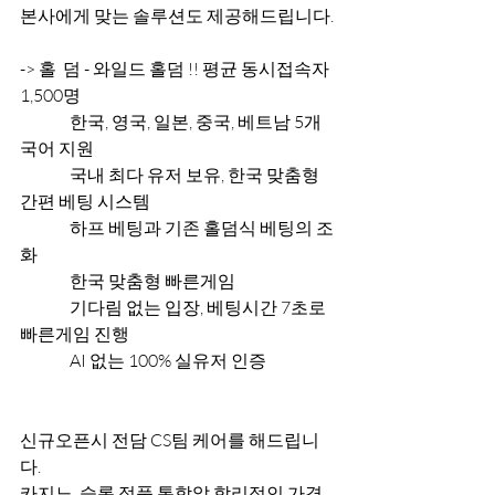
본사에게 맞는 솔루션도 제공해드립니다.
-> 홀  덤 - 와일드 홀덤 !! 평균 동시접속자 
1,500명
               한국, 영국, 일본, 중국, 베트남 5개 
국어 지원
               국내 최다 유저 보유, 한국 맞춤형 
간편 베팅 시스템
               하프 베팅과 기존 홀덤식 베팅의 조
화
               한국 맞춤형 빠른게임
               기다림 없는 입장, 베팅시간 7초로 
빠른게임 진행
               AI 없는 100% 실유저 인증
신규오픈시 전담 CS팀 케어를 해드립니
다.
카지노, 슬롯 정품 통합알 합리적인 가격