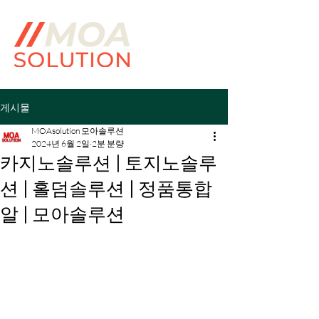
게시물
MOAsolution 모아솔루션
2024년 6월 2일
2분 분량
카지노솔루션 | 토지노솔루
션 | 홀덤솔루션 | 정품통합
알 | 모아솔루션