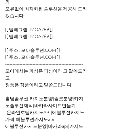
와
오류없이 최적화된 솔루션을 제공해 드리
겠습니다.
------------------------------------------------------
[[ 텔레그램 : MOA789 ]]
[[ 텔레그램 : MOA789 ]]
[[ 주소 : 모아솔루션.COM ]]
[[ 주소 : 모아솔루션.COM ]]
------------------------------------------------------
모아에서는 파싱은 파싱이라 고 말씀드리
고
정품은 정품이라고 말씀드립니다.
홀덤솔루션|카지노분양|슬롯분양|카지
노솔루션제작|바카라사이트만들기
|온라인호텔카지노API|에볼루션카지노
가격|에볼루션카지노api|
에볼루션카지노분양|바카라api|카지노 