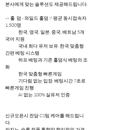
본사에게 맞는 솔루션도 제공해드립니다.
-> 홀  덤 - 와일드 홀덤 !! 평균 동시접속자 
1,500명
               한국, 영국, 일본, 중국, 베트남 5개 
국어 지원
               국내 최다 유저 보유, 한국 맞춤형 
간편 베팅 시스템
               하프 베팅과 기존 홀덤식 베팅의 조
화
               한국 맞춤형 빠른게임
               기다림 없는 입장, 베팅시간 7초로 
빠른게임 진행
               AI 없는 100% 실유저 인증
신규오픈시 전담 CS팀 케어를 해드립니
다.
카지노, 슬롯 정품 통합알 합리적인 가격