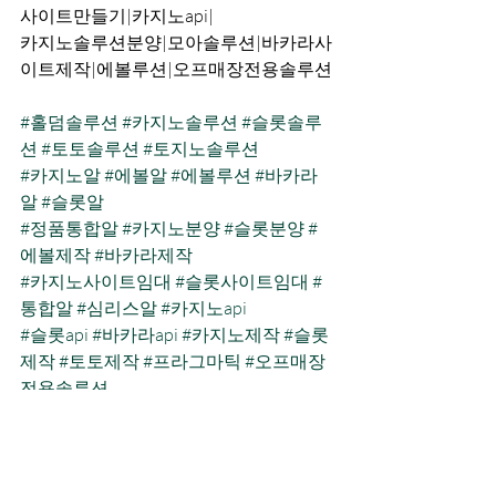
사이트만들기|카지노api|
카지노솔루션분양|모아솔루션|바카라사
이트제작|에볼루션|오프매장전용솔루션
#홀덤솔루션
#카지노솔루션
#슬롯솔루
션
#토토솔루션
#토지노솔루션
#카지노알
#에볼알
#에볼루션
#바카라
알
#슬롯알
#정품통합알
#카지노분양
#슬롯분양
#
에볼제작
#바카라제작
#카지노사이트임대
#슬롯사이트임대
#
통합알
#심리스알
#카지노api
#슬롯api
#바카라api
#카지노제작
#슬롯
제작
#토토제작
#프라그마틱
#오프매장
전용솔루션
카지노솔루션, 슬롯솔루션, 홀덤솔루션, 
토지노솔루션, 카지노알,
에볼알, 에볼루션, 바카라알, 슬롯알, 정품