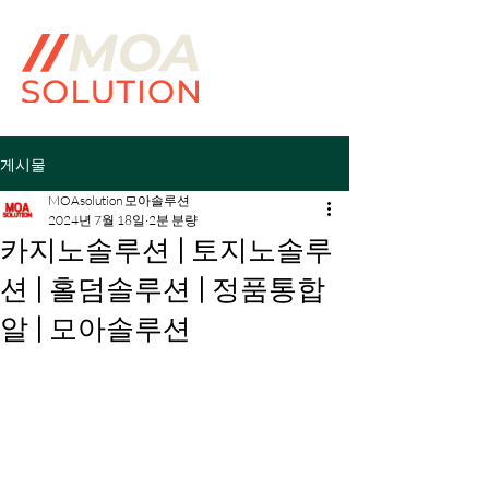
게시물
MOAsolution 모아솔루션
2024년 7월 18일
2분 분량
카지노솔루션 | 토지노솔루
션 | 홀덤솔루션 | 정품통합
알 | 모아솔루션