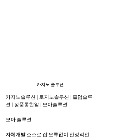
카지노 솔루션
카지노솔루션 | 토지노솔루션 | 홀덤솔루
션 | 정품통합알 | 모아솔루션 
모아 솔루션 
자체개발 소스로 잡 오류없이 안정적인 