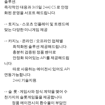
솔루션,
즉각적인 대응과 365일 24시 CS 로 안정
화된 운영을 서포트 해드립니다.
-> 토지노 - 스포츠 인플레이 및 트렌드에 
맞는 다양한 미니게임 제공
-> 카지노 - 온라인 / 오프라인 업체별 
            최적화된 솔루션 제공해드립니다.
            충분히 검증된 정품 밴더로
            안정화 되어있는 API를 제공해드립
니다.
            따로 사용하는 에이전시 있어도 API 
연동가능합니다. 
            24시 기술지원. 
-> 슬  롯 - 게임사와 정식 계약을 맺어 수
천가지의 슬롯게임들을 제공합니다. 
           정품 에이전시의 환수율이 부담인 