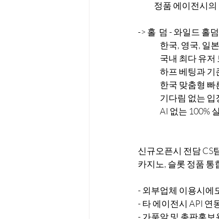
           
-> 홀  덤 - 와일드 홀
               
             
              
               한국 
             
               AI 없
신규오픈시 전담 CS
카지노, 슬롯 정품 통
- 외부업체 이용시에
- 타 에이전시 API 
- 가품알 및 총판홍보