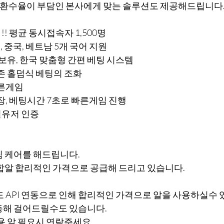
정품 에이전시의 환수율이 부담인 본사에게 맞는 솔루션도 제공해드립니다
덤 !! 평균 동시접속자 1,500명
한국, 영국, 일본, 중국, 베트남 5개 국어 지원
  국내 최다 유저 보유, 한국 맞춤형 간편 베팅 시스템
 하프 베팅과 기존 홀덤식 베팅의 조화
맞춤형 빠른게임
  기다림 없는 입장, 베팅시간 7초로 빠른게임 진행
는 100% 실유저 인증
팀 케어를 해드립니다.
합알 합리적인 가격으로 공급해 드리고 있습니다. 
도 API 연동으로 인해 합리적인 가격으로 알을 사용하실수 
연동해 걸어드릴수도 있습니다. 
용 알 필요시 연락주세요.