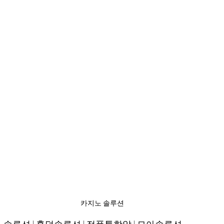
카지노 솔루션