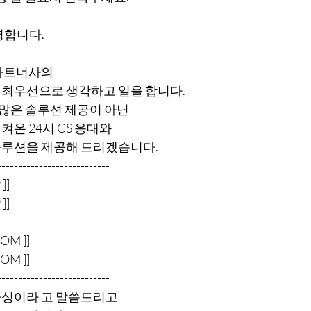
영합니다.
 파트너사의
최우선으로 생각하고 일을 합니다.
오류많은 솔루션 제공이 아닌
온 24시 CS 응대와
솔루션을 제공해 드리겠습니다.
---------------------------
]]
]]
OM ]]
OM ]]
---------------------------
파싱이라 고 말씀드리고