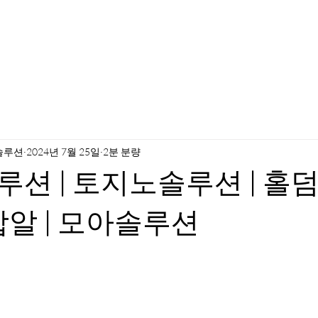
지노 솔루션
토지노 솔루션
홀덤 솔루션
파워볼 솔
아솔루션
2024년 7월 25일
2분 분량
션 | 토지노솔루션 | 홀
합알 | 모아솔루션