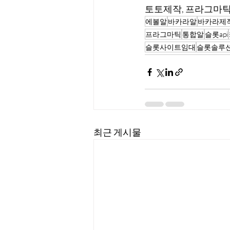
토토제작, 프라그마
에볼알
바카라알
바카라제
프라그마틱
통합알
슬롯api
슬롯사이트임대
슬롯솔루
최근 게시물