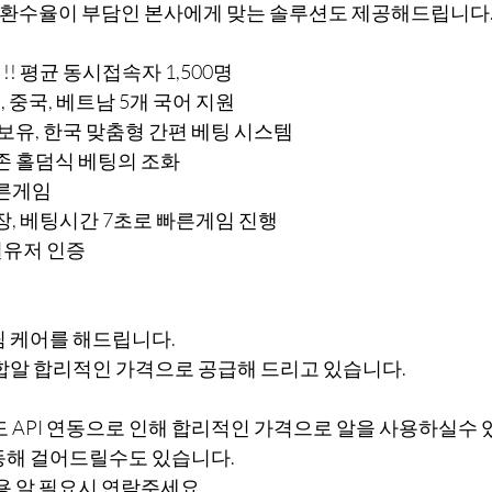
정품 에이전시의 환수율이 부담인 본사에게 맞는 솔루션도 제공해드립니다
덤 !! 평균 동시접속자 1,500명
한국, 영국, 일본, 중국, 베트남 5개 국어 지원
  국내 최다 유저 보유, 한국 맞춤형 간편 베팅 시스템
 하프 베팅과 기존 홀덤식 베팅의 조화
맞춤형 빠른게임
  기다림 없는 입장, 베팅시간 7초로 빠른게임 진행
는 100% 실유저 인증
팀 케어를 해드립니다.
합알 합리적인 가격으로 공급해 드리고 있습니다. 
도 API 연동으로 인해 합리적인 가격으로 알을 사용하실수 
연동해 걸어드릴수도 있습니다. 
용 알 필요시 연락주세요.