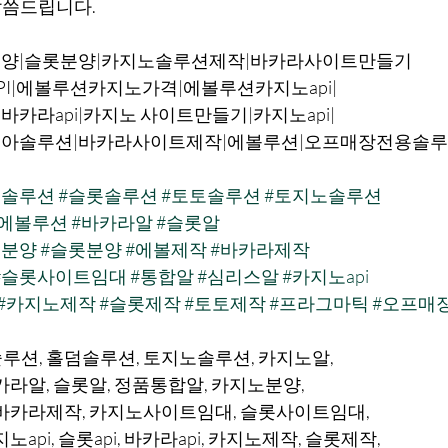
말씀드립니다.
양|슬롯분양|카지노솔루션제작|바카라사이트만들기
I|에볼루션카지노가격|에볼루션카지노api|
카라api|카지노 사이트만들기|카지노api|
모아솔루션|바카라사이트제작|에볼루션|오프매장전용솔
노솔루션
#슬롯솔루션
#토토솔루션
#토지노솔루션
#에볼루션
#바카라알
#슬롯알
노분양
#슬롯분양
#에볼제작
#바카라제작
#슬롯사이트임대
#통합알
#심리스알
#카지노api
#카지노제작
#슬롯제작
#토토제작
#프라그마틱
#오프매
루션, 홀덤솔루션, 토지노솔루션, 카지노알,
카라알, 슬롯알, 정품통합알, 카지노분양,
 바카라제작, 카지노사이트임대, 슬롯사이트임대,
노api, 슬롯api, 바카라api, 카지노제작, 슬롯제작,