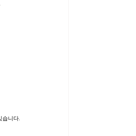
.
있습니다.