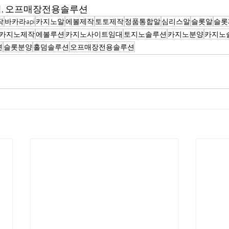
틱, 오프매장전용솔루션
작
바카라api
카지노알
에볼제작
토토제작
정품통합알
심리스알
슬롯알
슬롯
카지노제작
에볼루션
카지노사이트임대
토지노솔루션
카지노분양
카지노
션
슬롯분양
홀덤솔루션
오프매장전용솔루션