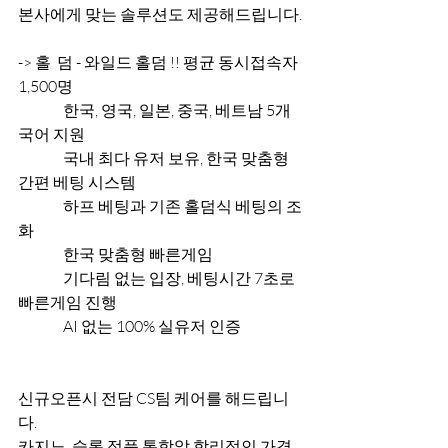
본사에게 맞는 솔루션도 제공해드립니다.
-> 홀  덤 - 와일드 홀덤 !! 평균 동시접속자 
1,500명
               한국, 영국, 일본, 중국, 베트남 5개 
국어 지원
               국내 최다 유저 보유, 한국 맞춤형 
간편 베팅 시스템
               하프 베팅과 기존 홀덤식 베팅의 조
화
               한국 맞춤형 빠른게임
               기다림 없는 입장, 베팅시간 7초로 
빠른게임 진행
               AI 없는 100% 실유저 인증
신규오픈시 전담 CS팀 케어를 해드립니
다.
카지노, 슬롯 정품 통합알 합리적인 가격