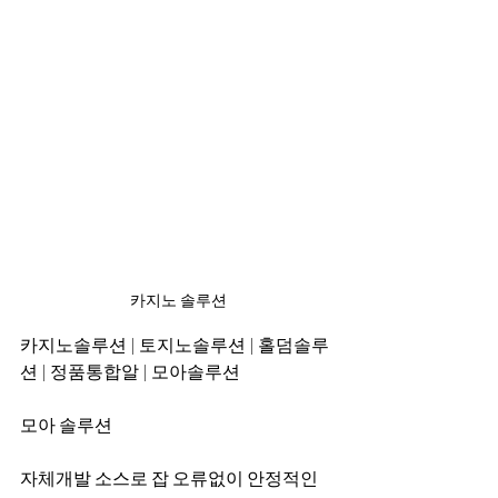
카지노 솔루션
카지노솔루션 | 토지노솔루션 | 홀덤솔루
션 | 정품통합알 | 모아솔루션 
모아 솔루션 
자체개발 소스로 잡 오류없이 안정적인 