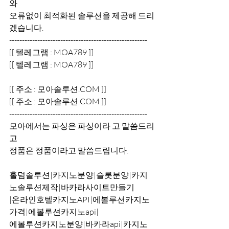
와
오류없이 최적화된 솔루션을 제공해 드리
겠습니다.
------------------------------------------------------
[[ 텔레그램 : MOA789 ]]
[[ 텔레그램 : MOA789 ]]
[[ 주소 : 모아솔루션.COM ]]
[[ 주소 : 모아솔루션.COM ]]
------------------------------------------------------
모아에서는 파싱은 파싱이라 고 말씀드리
고
정품은 정품이라고 말씀드립니다.
홀덤솔루션|카지노분양|슬롯분양|카지
노솔루션제작|바카라사이트만들기
|온라인호텔카지노API|에볼루션카지노
가격|에볼루션카지노api|
에볼루션카지노분양|바카라api|카지노 