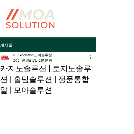
게시물
MOAsolution 모아솔루션
2024년 8월 1일
2분 분량
카지노솔루션 | 토지노솔루
션 | 홀덤솔루션 | 정품통합
알 | 모아솔루션