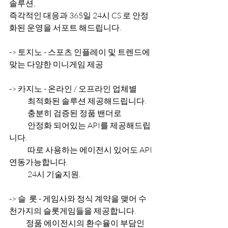
솔루션,
즉각적인 대응과 365일 24시 CS 로 안정
화된 운영을 서포트 해드립니다.
-> 토지노 - 스포츠 인플레이 및 트렌드에 
맞는 다양한 미니게임 제공
-> 카지노 - 온라인 / 오프라인 업체별 
            최적화된 솔루션 제공해드립니다.
            충분히 검증된 정품 밴더로
            안정화 되어있는 API를 제공해드립
니다.
            따로 사용하는 에이전시 있어도 API 
연동가능합니다. 
            24시 기술지원. 
-> 슬  롯 - 게임사와 정식 계약을 맺어 수
천가지의 슬롯게임들을 제공합니다. 
           정품 에이전시의 환수율이 부담인 