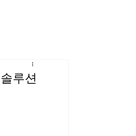
루션
정품 통합알 API
컨설팅
More
덤솔루션