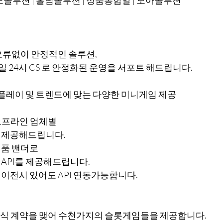
솔루션 | 홀덤솔루션 | 정품통합알 | 모아솔루션 
오류없이 안정적인 솔루션,
일 24시 CS 로 안정화된 운영을 서포트 해드립니다.
 인플레이 및 트렌드에 맞는 다양한 미니게임 제공
 오프라인 업체별 
화된 솔루션 제공해드립니다.
검증된 정품 밴더로
화 되어있는 API를 제공해드립니다.
로 사용하는 에이전시 있어도 API 연동가능합니다. 
사와 정식 계약을 맺어 수천가지의 슬롯게임들을 제공합니다. 