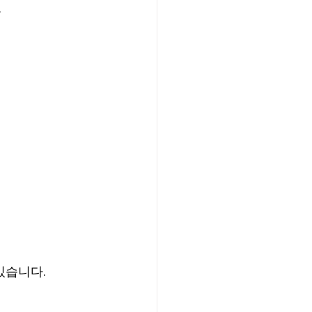
.
있습니다.