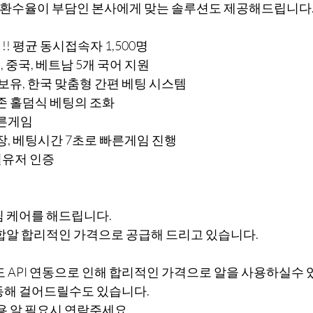
정품 에이전시의 환수율이 부담인 본사에게 맞는 솔루션도 제공해드립니다
덤 !! 평균 동시접속자 1,500명
한국, 영국, 일본, 중국, 베트남 5개 국어 지원
  국내 최다 유저 보유, 한국 맞춤형 간편 베팅 시스템
 하프 베팅과 기존 홀덤식 베팅의 조화
맞춤형 빠른게임
  기다림 없는 입장, 베팅시간 7초로 빠른게임 진행
는 100% 실유저 인증
팀 케어를 해드립니다.
합알 합리적인 가격으로 공급해 드리고 있습니다. 
도 API 연동으로 인해 합리적인 가격으로 알을 사용하실수 
연동해 걸어드릴수도 있습니다. 
용 알 필요시 연락주세요.