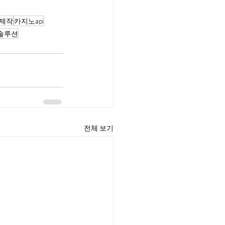
제작
카지노api
솔루션
전체 보기