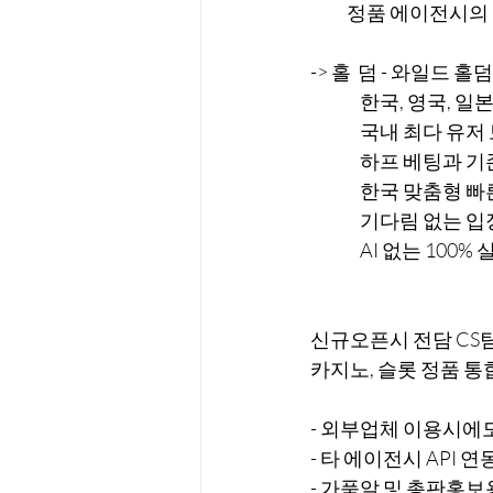
           
-> 홀  덤 - 와일드 홀
               
             
              
               한국 
             
               AI 없
신규오픈시 전담 CS
카지노, 슬롯 정품 통
- 외부업체 이용시에
- 타 에이전시 API 
- 가품알 및 총판홍보