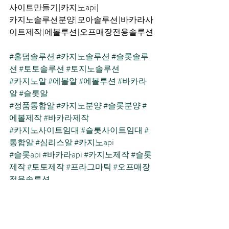
사이트만들기|카지노api|
카지노솔루션분양|모아솔루션|바카라사
이트제작|에볼루션|오프매장전용솔루션
#홀덤솔루션
#카지노솔루션
#슬롯솔루
션
#토토솔루션
#토지노솔루션
#카지노알
#에볼알
#에볼루션
#바카라
알
#슬롯알
#정품통합알
#카지노분양
#슬롯분양
#
에볼제작
#바카라제작
#카지노사이트임대
#슬롯사이트임대
#
통합알
#심리스알
#카지노api
#슬롯api
#바카라api
#카지노제작
#슬롯
제작
#토토제작
#프라그마틱
#오프매장
전용솔루션
카지노솔루션, 슬롯솔루션, 홀덤솔루션, 
토지노솔루션, 카지노알,
에볼알, 에볼루션, 바카라알, 슬롯알, 정품