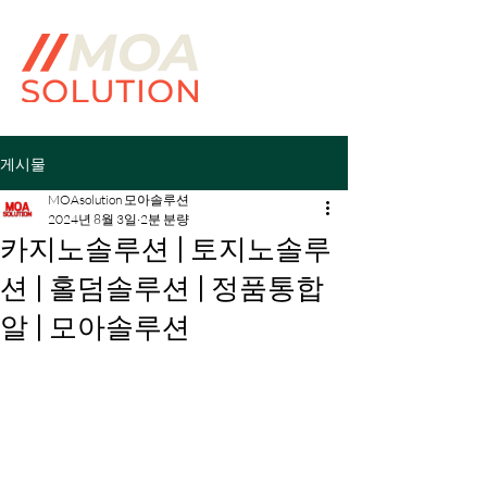
게시물
MOAsolution 모아솔루션
2024년 8월 3일
2분 분량
카지노솔루션 | 토지노솔루
션 | 홀덤솔루션 | 정품통합
알 | 모아솔루션