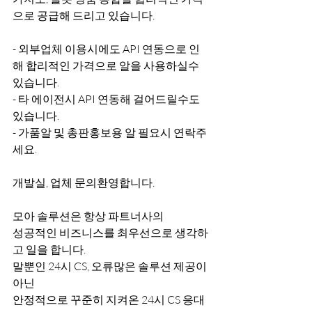
으로 공급해 드리고 있습니다. 
- 외부업체 이용시에도 API 연동으로 인
해 합리적인 가격으로 알을 사용하실수 
있습니다.
- 타 에이전시 API 연동해 걸어드릴수도 
있습니다. 
- 가품알 및 총판홍보용 알 필요시 연락주
세요.
개발실, 업체 문의환영합니다.
모아 솔루션은 항상 파트너사의
성공적인 비즈니스를 최우선으로 생각하
고 일을 합니다.
말뿐인 24시 CS, 오류많은 솔루션 제공이 
아닌
안정적으로 꾸준히 지켜온 24시 CS 응대