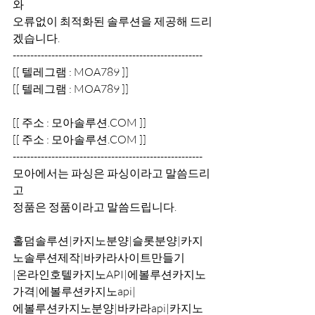
와
오류없이 최적화된 솔루션을 제공해 드리
겠습니다.
------------------------------------------------------
[[ 텔레그램 : MOA789 ]]
[[ 텔레그램 : MOA789 ]]
[[ 주소 : 모아솔루션.COM ]]
[[ 주소 : 모아솔루션.COM ]]
------------------------------------------------------
모아에서는 파싱은 파싱이라고 말씀드리
고
정품은 정품이라고 말씀드립니다.
홀덤솔루션|카지노분양|슬롯분양|카지
노솔루션제작|바카라사이트만들기
|온라인호텔카지노API|에볼루션카지노
가격|에볼루션카지노api|
에볼루션카지노분양|바카라api|카지노 