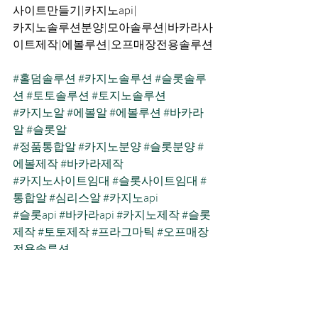
사이트만들기|카지노api|
카지노솔루션분양|모아솔루션|바카라사
이트제작|에볼루션|오프매장전용솔루션
#홀덤솔루션
#카지노솔루션
#슬롯솔루
션
#토토솔루션
#토지노솔루션
#카지노알
#에볼알
#에볼루션
#바카라
알
#슬롯알
#정품통합알
#카지노분양
#슬롯분양
#
에볼제작
#바카라제작
#카지노사이트임대
#슬롯사이트임대
#
통합알
#심리스알
#카지노api
#슬롯api
#바카라api
#카지노제작
#슬롯
제작
#토토제작
#프라그마틱
#오프매장
전용솔루션
카지노솔루션, 슬롯솔루션, 홀덤솔루션, 
토지노솔루션, 카지노알,
에볼알, 에볼루션, 바카라알, 슬롯알, 정품