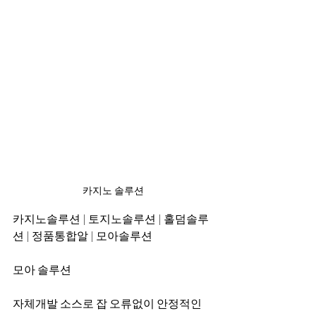
카지노 솔루션
카지노솔루션 | 토지노솔루션 | 홀덤솔루
션 | 정품통합알 | 모아솔루션 
모아 솔루션 
자체개발 소스로 잡 오류없이 안정적인 