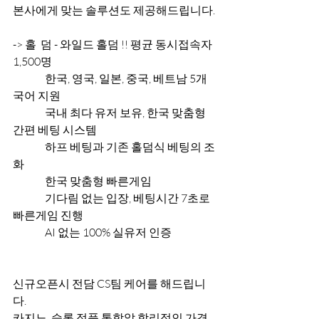
본사에게 맞는 솔루션도 제공해드립니다.
-> 홀  덤 - 와일드 홀덤 !! 평균 동시접속자 
1,500명
               한국, 영국, 일본, 중국, 베트남 5개 
국어 지원
               국내 최다 유저 보유, 한국 맞춤형 
간편 베팅 시스템
               하프 베팅과 기존 홀덤식 베팅의 조
화
               한국 맞춤형 빠른게임
               기다림 없는 입장, 베팅시간 7초로 
빠른게임 진행
               AI 없는 100% 실유저 인증
신규오픈시 전담 CS팀 케어를 해드립니
다.
카지노, 슬롯 정품 통합알 합리적인 가격