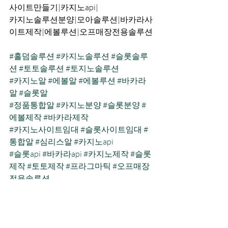
사이트만들기|카지노api|
카지노솔루션분양|모아솔루션|바카라사
이트제작|에볼루션|오프매장전용솔루션
#홀덤솔루션
#카지노솔루션
#슬롯솔루
션
#토토솔루션
#토지노솔루션
#카지노알
#에볼알
#에볼루션
#바카라
알
#슬롯알
#정품통합알
#카지노분양
#슬롯분양
#
에볼제작
#바카라제작
#카지노사이트임대
#슬롯사이트임대
#
통합알
#심리스알
#카지노api
#슬롯api
#바카라api
#카지노제작
#슬롯
제작
#토토제작
#프라그마틱
#오프매장
전용솔루션
카지노솔루션, 슬롯솔루션, 홀덤솔루션, 
토지노솔루션, 카지노알,
에볼알, 에볼루션, 바카라알, 슬롯알, 정품