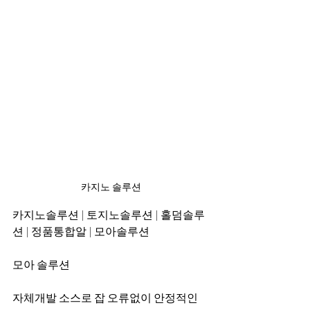
카지노 솔루션
카지노솔루션 | 토지노솔루션 | 홀덤솔루
션 | 정품통합알 | 모아솔루션 
모아 솔루션 
자체개발 소스로 잡 오류없이 안정적인 