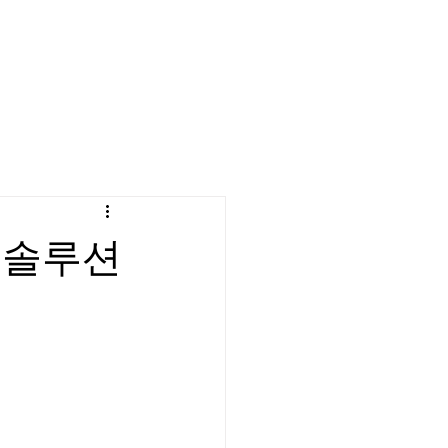
루션
정품 통합알 API
컨설팅
More
덤솔루션