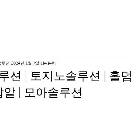
지노 솔루션
토지노 솔루션
홀덤 솔루션
파워볼 솔
아솔루션
2024년 1월 9일
1분 분량
션 | 토지노솔루션 | 홀
합알 | 모아솔루션