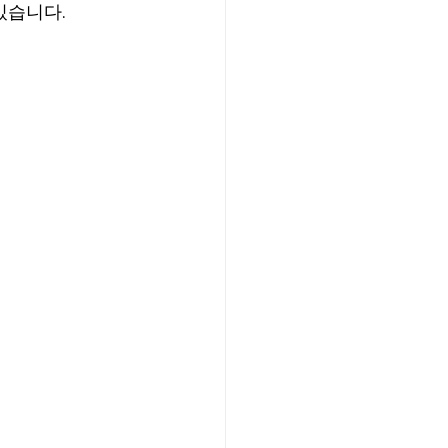
있습니다.