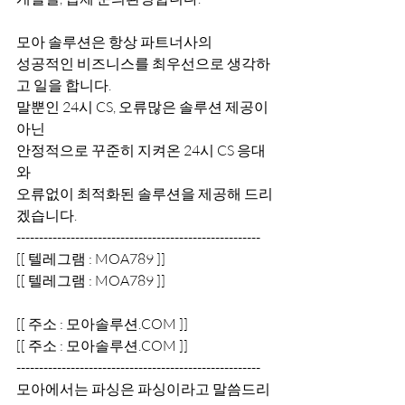
모아 솔루션은 항상 파트너사의
성공적인 비즈니스를 최우선으로 생각하
고 일을 합니다.
말뿐인 24시 CS, 오류많은 솔루션 제공이 
아닌
안정적으로 꾸준히 지켜온 24시 CS 응대
와
오류없이 최적화된 솔루션을 제공해 드리
겠습니다.
------------------------------------------------------
[[ 텔레그램 : MOA789 ]]
[[ 텔레그램 : MOA789 ]]
[[ 주소 : 모아솔루션.COM ]]
[[ 주소 : 모아솔루션.COM ]]
------------------------------------------------------
모아에서는 파싱은 파싱이라고 말씀드리