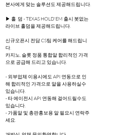
본사에게 맞는 솔루션도 제공해드립니다.
▶ 홀  덤 - TEXAS HOLD'EM 출시 봇없는 
라이브 홀덤을 제공해드립니다.
신규오픈시 전담 CS팀 케어를 해드립니
다.
카지노, 슬롯 정품 통합알 합리적인 가격
으로 공급해 드리고 있습니다. 
- 외부업체 이용시에도 API 연동으로 인
해 합리적인 가격으로 알을 사용하실수 
있습니다.
- 타 에이전시 API 연동해 걸어드릴수도 
있습니다. 
- 가품알 및 총판홍보용 알 필요시 연락주
세요.
개발실, 업체 문의환영합니다.