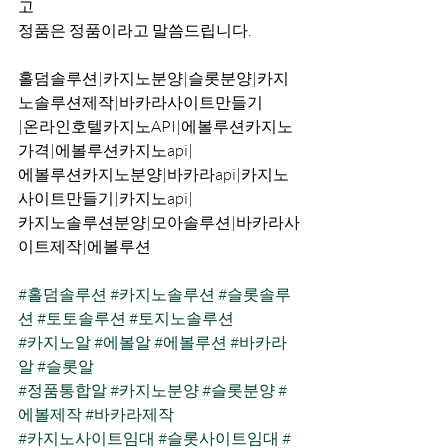
고
정품은 정품이라고 말씀드립니다.
홀덤솔루션|카지노분양|슬롯분양|카지
노솔루션제작|바카라사이트만들기
|온라인호텔카지노API|에볼루션카지노
가격|에볼루션카지노api|
에볼루션카지노분양|바카라api|카지노
사이트만들기|카지노api|
카지노솔루션분양|모아솔루션|바카라사
이트제작|에볼루션
#홀덤솔루션
#카지노솔루션
#슬롯솔루
션
#토토솔루션
#토지노솔루션
#카지노알
#에볼알
#에볼루션
#바카라
알
#슬롯알
#정품통합알
#카지노분양
#슬롯분양
#
에볼제작
#바카라제작
#카지노사이트임대
#슬롯사이트임대
#