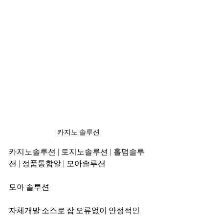
카지노 솔루션
카지노솔루션 | 토지노솔루션 | 홀덤솔루
션 | 정품통합알 | 모아솔루션 
모아 솔루션 
자체개발 소스로 잡 오류없이 안정적인 