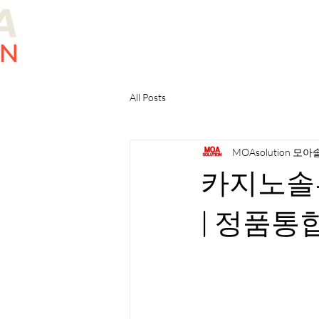
MOAsolution
카
All Posts
MOAsolution 모
카지노솔루
| 정품통