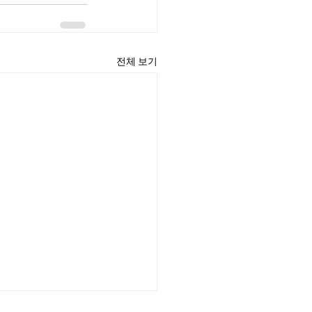
전체 보기