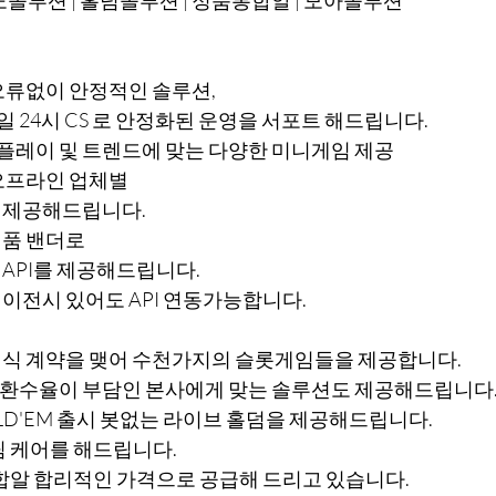
솔루션 | 홀덤솔루션 | 정품통합알 | 모아솔루션 
오류없이 안정적인 솔루션,
일 24시 CS 로 안정화된 운영을 서포트 해드립니다.
인플레이 및 트렌드에 맞는 다양한 미니게임 제공
 오프라인 업체별 
화된 솔루션 제공해드립니다.
검증된 정품 밴더로
화 되어있는 API를 제공해드립니다.
로 사용하는 에이전시 있어도 API 연동가능합니다. 
와 정식 계약을 맺어 수천가지의 슬롯게임들을 제공합니다. 
정품 에이전시의 환수율이 부담인 본사에게 맞는 솔루션도 제공해드립니다
S HOLD'EM 출시 봇없는 라이브 홀덤을 제공해드립니다.
팀 케어를 해드립니다.
합알 합리적인 가격으로 공급해 드리고 있습니다. 