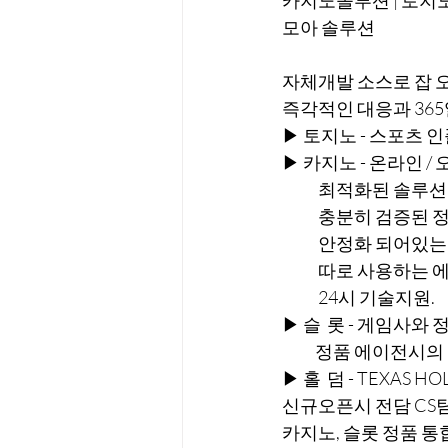
카지노솔루션 | 토지노
모아 솔루션 
자체개발 소스로 잡 
즉각적인 대응과 365
▶ 토지노 - 스포츠 
▶ 카지노 - 온라인 /
            최적
            충분히 
            안정
            따
            24시 기술지원. 
▶ 슬  롯 - 게임사
           
▶ 홀  덤 - TEXA
신규오픈시 전담 CS
카지노, 슬롯 정품 통