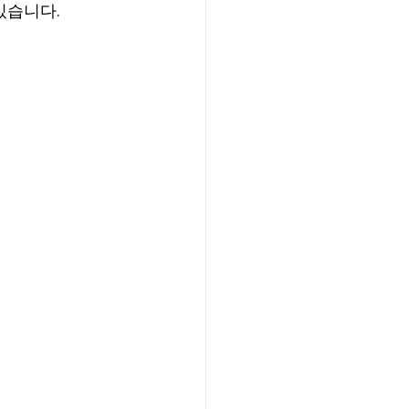
있습니다.