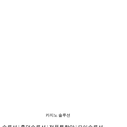
카지노 솔루션