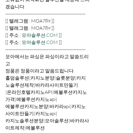
겠습니다.
------------------------------------------------------
[[ 텔레그램 : MOA789 ]]
[[ 텔레그램 : MOA789 ]]
[[ 주소 : 
모아솔루션.COM
 ]]
[[ 주소 : 
모아솔루션.COM
 ]]
------------------------------------------------------
모아에서는 파싱은 파싱이라고 말씀드리
고
정품은 정품이라고 말씀드립니다.
홀덤솔루션|카지노분양|슬롯분양|카지
노솔루션제작|바카라사이트만들기
|온라인호텔카지노API|에볼루션카지노
가격|에볼루션카지노api|
에볼루션카지노분양|바카라api|카지노
사이트만들기|카지노api|
카지노솔루션분양|모아솔루션|바카라사
이트제작|에볼루션