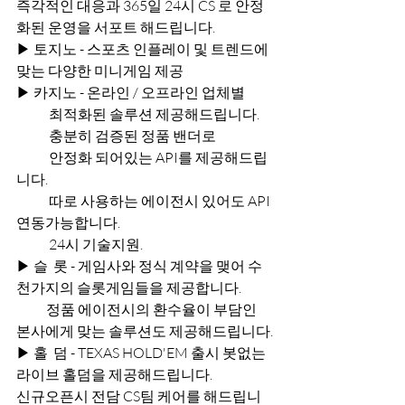
즉각적인 대응과 365일 24시 CS 로 안정
화된 운영을 서포트 해드립니다.
▶ 토지노 - 스포츠 인플레이 및 트렌드에 
맞는 다양한 미니게임 제공
▶ 카지노 - 온라인 / 오프라인 업체별 
            최적화된 솔루션 제공해드립니다.
            충분히 검증된 정품 밴더로
            안정화 되어있는 API를 제공해드립
니다.
            따로 사용하는 에이전시 있어도 API 
연동가능합니다. 
            24시 기술지원. 
▶ 슬  롯 - 게임사와 정식 계약을 맺어 수
천가지의 슬롯게임들을 제공합니다. 
           정품 에이전시의 환수율이 부담인 
본사에게 맞는 솔루션도 제공해드립니다.
▶ 홀  덤 - TEXAS HOLD'EM 출시 봇없는 
라이브 홀덤을 제공해드립니다.
신규오픈시 전담 CS팀 케어를 해드립니