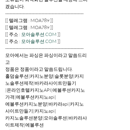
겠습니다.
------------------------------------------------------
[[ 텔레그램 : MOA789 ]]
[[ 텔레그램 : MOA789 ]]
[[ 주소 : 
모아솔루션.COM
 ]]
[[ 주소 : 
모아솔루션.COM
 ]]
------------------------------------------------------
모아에서는 파싱은 파싱이라고 말씀드리
고
정품은 정품이라고 말씀드립니다.
홀덤솔루션|카지노분양|슬롯분양|카지
노솔루션제작|바카라사이트만들기
|온라인호텔카지노API|에볼루션카지노
가격|에볼루션카지노api|
에볼루션카지노분양|바카라api|카지노
사이트만들기|카지노api|
카지노솔루션분양|모아솔루션|바카라사
이트제작|에볼루션