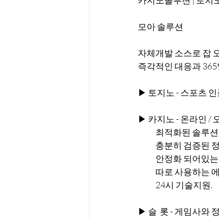
카지노솔루션 | 토지노
모아 솔루션 
자체개발 소스로 잡 
즉각적인 대응과 365
▶ 토지노 - 스포츠 
▶ 카지노 - 온라인 /
            최적
            충분히 
            안정
            따
            24시 기술지원. 
▶ 슬  롯 - 게임사