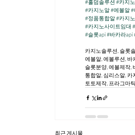
#홀덤솔루션
#카지
#카지노알
#에볼알
#정품통합알
#카지
#카지노사이트임대
#슬롯api
#바카라api
카지노솔루션, 슬롯솔
에볼알, 에볼루션, 바
슬롯분양, 에볼제작,
통합알, 심리스알, 카지노
토토제작, 프라그마틱
최근 게시물