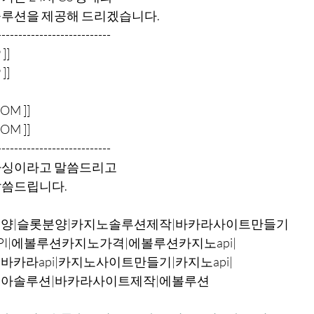
솔루션을 제공해 드리겠습니다.
---------------------------
]]
]]
OM ]]
OM ]]
---------------------------
파싱이라고 말씀드리고
말씀드립니다.
양|슬롯분양|카지노솔루션제작|바카라사이트만들기
I|에볼루션카지노가격|에볼루션카지노api|
카라api|카지노사이트만들기|카지노api|
모아솔루션|바카라사이트제작|에볼루션