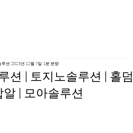
지노 솔루션
토지노 솔루션
홀덤 솔루션
파워볼 솔
아솔루션
2023년 12월 7일
1분 분량
션 | 토지노솔루션 | 홀
합알 | 모아솔루션