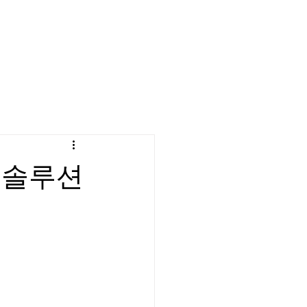
루션
정품 통합알 API
컨설팅
More
덤솔루션