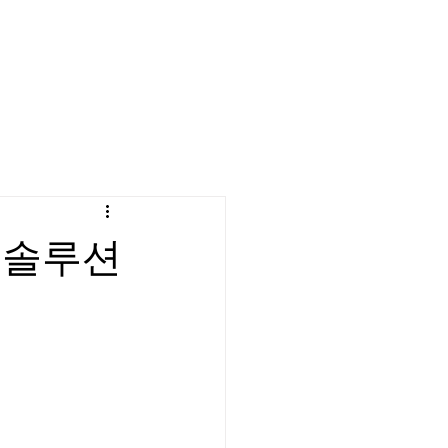
루션
정품 통합알 API
컨설팅
More
덤솔루션