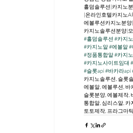
홀덤솔루션|카지노분
|온라인호텔카지노AP
에볼루션카지노분양|바
카지노솔루션분양|
#홀덤솔루션
#카지
#카지노알
#에볼알
#정품통합알
#카지
#카지노사이트임대
#슬롯api
#바카라api
카지노솔루션, 슬롯솔
에볼알, 에볼루션, 바
슬롯분양, 에볼제작,
통합알, 심리스알, 카지노
토토제작, 프라그마틱