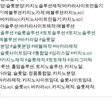
양|슬롯분양|카지노솔루션제작|바카라사이트만들기
I|에볼루션카지노가격|에볼루션카지노api|
카라api|카지노사이트만들기|카지노api|
모아솔루션|바카라사이트제작|에볼루션
노솔루션
#슬롯솔루션
#토토솔루션
#토지노솔루션
#에볼루션
#바카라알
#슬롯알
노분양
#슬롯분양
#에볼제작
#바카라제작
#슬롯사이트임대
#통합알
#심리스알
#카지노api
#카지노제작
#슬롯제작
#토토제작
#프라그마틱
루션, 홀덤솔루션, 토지노솔루션, 카지노알, 
카라알, 슬롯알, 정품통합알, 카지노분양, 
 바카라제작, 카지노사이트임대, 슬롯사이트임대, 
api, 슬롯api, 바카라api, 카지노제작, 슬롯제작, 
 