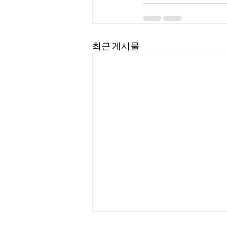
최근 게시물