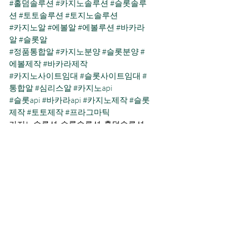
#홀덤솔루션
#카지노솔루션
#슬롯솔루
션
#토토솔루션
#토지노솔루션
#카지노알
#에볼알
#에볼루션
#바카라
알
#슬롯알
#정품통합알
#카지노분양
#슬롯분양
#
에볼제작
#바카라제작
#카지노사이트임대
#슬롯사이트임대
#
통합알
#심리스알
#카지노api
#슬롯api
#바카라api
#카지노제작
#슬롯
제작
#토토제작
#프라그마틱
카지노솔루션, 슬롯솔루션, 홀덤솔루션, 
토지노솔루션, 카지노알, 
에볼알, 에볼루션, 바카라알, 슬롯알, 정품
통합알, 카지노분양, 
슬롯분양, 에볼제작, 바카라제작, 카지노
사이트임대, 슬롯사이트임대, 
통합알, 심리스알, 카지노api, 슬롯api, 바
카라api, 카지노제작, 슬롯제작, 
토토제작, 프라그마틱 