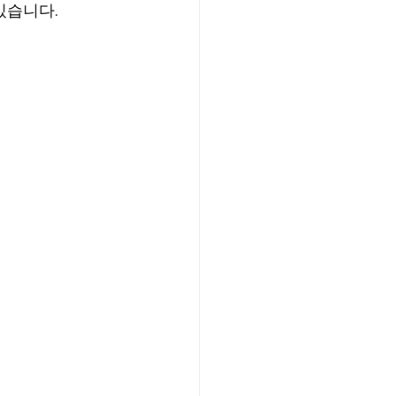
있습니다.