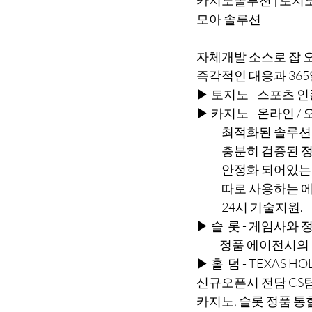
카지노솔루션 | 토지노
모아 솔루션 
자체개발 소스로 잡 
즉각적인 대응과 365
▶ 토지노 - 스포츠 
▶ 카지노 - 온라인 /
            최적
            충분히 
            안정
            따
            24시 기술지원. 
▶ 슬  롯 - 게임사
           
▶ 홀  덤 - TEXA
신규오픈시 전담 CS
카지노, 슬롯 정품 통