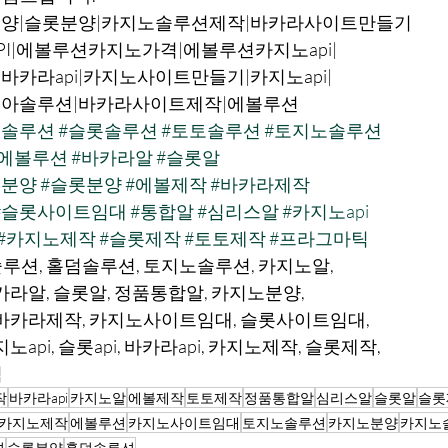
양|슬롯분양|카지노솔루션제작|바카라사이트만들기
I|에볼루션카지노가격|에볼루션카지노api|
카라api|카지노사이트만들기|카지노api|
모아솔루션|바카라사이트제작|에볼루션
노솔루션
#슬롯솔루션
#토토솔루션
#토지노솔루션
#에볼루션
#바카라알
#슬롯알
노분양
#슬롯분양
#에볼제작
#바카라제작
#슬롯사이트임대
#통합알
#심리스알
#카지노api
#카지노제작
#슬롯제작
#토토제작
#프라그마틱
루션, 홀덤솔루션, 토지노솔루션, 카지노알, 
카라알, 슬롯알, 정품통합알, 카지노분양, 
 바카라제작, 카지노사이트임대, 슬롯사이트임대, 
api, 슬롯api, 바카라api, 카지노제작, 슬롯제작, 
 
작
바카라api
카지노알
에볼제작
토토제작
정품통합알
심리스알
슬롯알
슬롯
카지노제작
에볼루션
카지노사이트임대
토지노솔루션
카지노분양
카지노
션
슬롯분양
홀덤솔루션