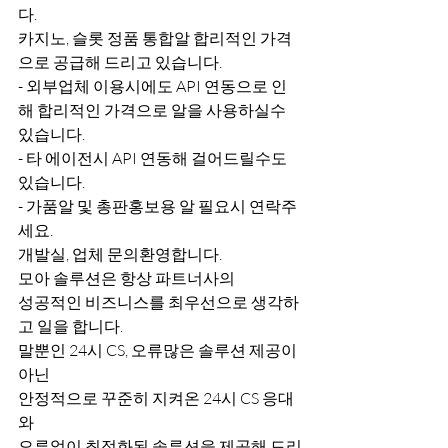
다.
카지노, 슬롯 정품 통합알 합리적인 가격
으로 공급해 드리고 있습니다. 
- 외부업체 이용시에도 API 연동으로 인
해 합리적인 가격으로 알을 사용하실수 
있습니다.
- 타 에이전시 API 연동해 걸어드릴수도 
있습니다. 
- 가품알 및 총판홍보용 알 필요시 연락주
세요.
개발실, 업체 문의환영합니다.
모아 솔루션은 항상 파트너사의
성공적인 비즈니스를 최우선으로 생각하
고 일을 합니다.
말뿐인 24시 CS, 오류많은 솔루션 제공이 
아닌
안정적으로 꾸준히 지켜온 24시 CS 응대
와
오류없이 최적화된 솔루션을 제공해 드리