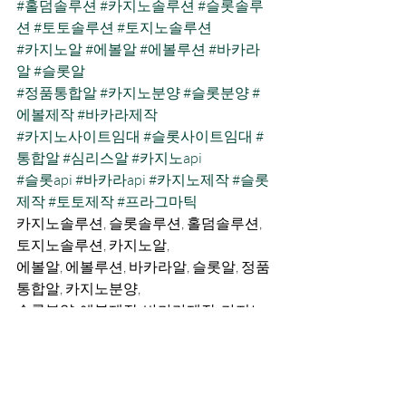
#홀덤솔루션
#카지노솔루션
#슬롯솔루
션
#토토솔루션
#토지노솔루션
#카지노알
#에볼알
#에볼루션
#바카라
알
#슬롯알
#정품통합알
#카지노분양
#슬롯분양
#
에볼제작
#바카라제작
#카지노사이트임대
#슬롯사이트임대
#
통합알
#심리스알
#카지노api
#슬롯api
#바카라api
#카지노제작
#슬롯
제작
#토토제작
#프라그마틱
카지노솔루션, 슬롯솔루션, 홀덤솔루션, 
토지노솔루션, 카지노알, 
에볼알, 에볼루션, 바카라알, 슬롯알, 정품
통합알, 카지노분양, 
슬롯분양, 에볼제작, 바카라제작, 카지노
사이트임대, 슬롯사이트임대, 
통합알, 심리스알, 카지노api, 슬롯api, 바
카라api, 카지노제작, 슬롯제작, 
토토제작, 프라그마틱 