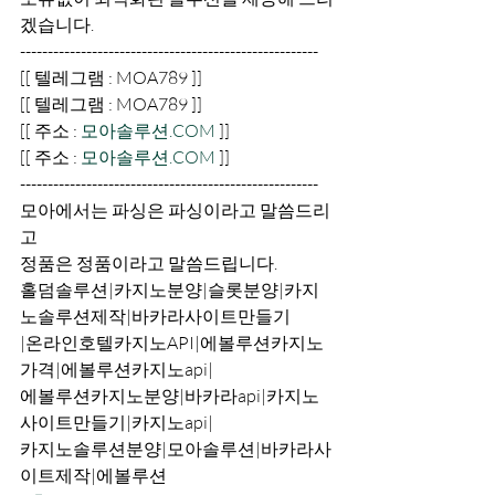
겠습니다.
------------------------------------------------------
[[ 텔레그램 : MOA789 ]]
[[ 텔레그램 : MOA789 ]]
[[ 주소 : 
모아솔루션.COM
 ]]
[[ 주소 : 
모아솔루션.COM
 ]]
------------------------------------------------------
모아에서는 파싱은 파싱이라고 말씀드리
고
정품은 정품이라고 말씀드립니다.
홀덤솔루션|카지노분양|슬롯분양|카지
노솔루션제작|바카라사이트만들기
|온라인호텔카지노API|에볼루션카지노
가격|에볼루션카지노api|
에볼루션카지노분양|바카라api|카지노
사이트만들기|카지노api|
카지노솔루션분양|모아솔루션|바카라사
이트제작|에볼루션