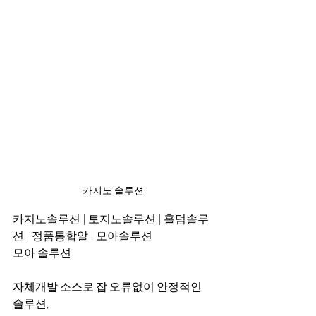
카지노 솔루션
카지노솔루션 | 토지노솔루션 | 홀덤솔루
션 | 정품통합알 | 모아솔루션 
모아 솔루션 
자체개발 소스로 잡 오류없이 안정적인 
솔루션,