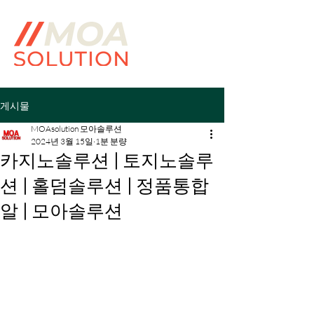
게시물
MOAsolution 모아솔루션
2024년 3월 15일
1분 분량
카지노솔루션 | 토지노솔루
션 | 홀덤솔루션 | 정품통합
알 | 모아솔루션