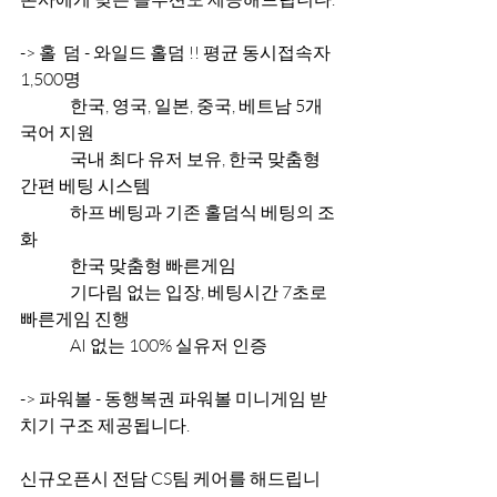
-> 홀  덤 - 와일드 홀덤 !! 평균 동시접속자 
1,500명
               한국, 영국, 일본, 중국, 베트남 5개 
국어 지원
               국내 최다 유저 보유, 한국 맞춤형 
간편 베팅 시스템
               하프 베팅과 기존 홀덤식 베팅의 조
화
               한국 맞춤형 빠른게임
               기다림 없는 입장, 베팅시간 7초로 
빠른게임 진행
               AI 없는 100% 실유저 인증
-> 파워볼 - 동행복권 파워볼 미니게임 받
치기 구조 제공됩니다.               
신규오픈시 전담 CS팀 케어를 해드립니