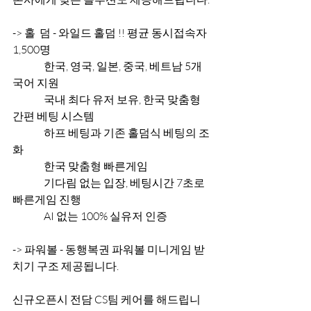
-> 홀  덤 - 와일드 홀덤 !! 평균 동시접속자 
1,500명
               한국, 영국, 일본, 중국, 베트남 5개 
국어 지원
               국내 최다 유저 보유, 한국 맞춤형 
간편 베팅 시스템
               하프 베팅과 기존 홀덤식 베팅의 조
화
               한국 맞춤형 빠른게임
               기다림 없는 입장, 베팅시간 7초로 
빠른게임 진행
               AI 없는 100% 실유저 인증
-> 파워볼 - 동행복권 파워볼 미니게임 받
치기 구조 제공됩니다.               
신규오픈시 전담 CS팀 케어를 해드립니