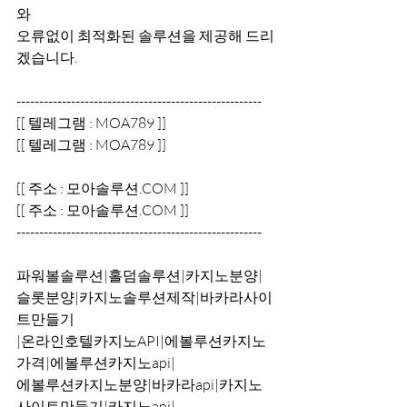
와
오류없이 최적화된 솔루션을 제공해 드리
겠습니다.
------------------------------------------------------
[[ 텔레그램 : MOA789 ]]
[[ 텔레그램 : MOA789 ]]
[[ 주소 : 모아솔루션.COM ]]
[[ 주소 : 모아솔루션.COM ]]
------------------------------------------------------
파워볼솔루션|홀덤솔루션|카지노분양|
슬롯분양|카지노솔루션제작|바카라사이
트만들기
|온라인호텔카지노API|에볼루션카지노
가격|에볼루션카지노api|
에볼루션카지노분양|바카라api|카지노 
사이트만들기|카지노api|