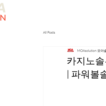
MOAsolution
카
All Posts
MOAsolution 모
카지노솔루
| 파워볼