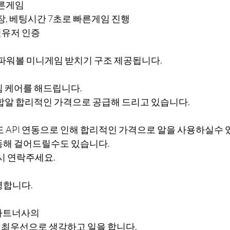
맞춤형 빠른게임
  기다림 없는 입장, 베팅시간 7초로 빠른게임 진행
는 100% 실유저 인증
볼 미니게임 받치기 구조 제공됩니다.               
팀 케어를 해드립니다.
합알 합리적인 가격으로 공급해 드리고 있습니다. 
도 API 연동으로 인해 합리적인 가격으로 알을 사용하실수 
연동해 걸어드릴수도 있습니다. 
시 연락주세요.
영합니다.
 파트너사의
최우선으로 생각하고 일을 합니다.