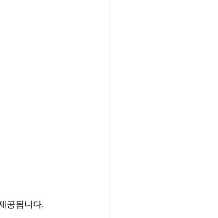
 제공됩니다.