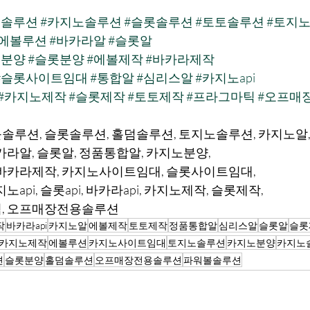
덤솔루션
#카지노솔루션
#슬롯솔루션
#토토솔루션
#토지
#에볼루션
#바카라알
#슬롯알
노분양
#슬롯분양
#에볼제작
#바카라제작
#슬롯사이트임대
#통합알
#심리스알
#카지노api
#카지노제작
#슬롯제작
#토토제작
#프라그마틱
#오프매
솔루션, 슬롯솔루션, 홀덤솔루션, 토지노솔루션, 카지노알
카라알, 슬롯알, 정품통합알, 카지노분양,
 바카라제작, 카지노사이트임대, 슬롯사이트임대,
노api, 슬롯api, 바카라api, 카지노제작, 슬롯제작,
틱, 오프매장전용솔루션
작
바카라api
카지노알
에볼제작
토토제작
정품통합알
심리스알
슬롯알
슬롯
카지노제작
에볼루션
카지노사이트임대
토지노솔루션
카지노분양
카지노
션
슬롯분양
홀덤솔루션
오프매장전용솔루션
파워볼솔루션