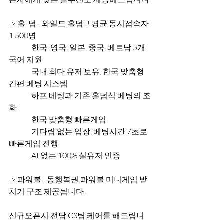
-> 홀  덤 - 와일드 홀덤 !! 평균 동시접속자 
1,500명
               한국, 영국, 일본, 중국, 베트남 5개 
국어 지원
               국내 최다 유저 보유, 한국 맞춤형 
간편 베팅 시스템
               하프 베팅과 기존 홀덤식 베팅의 조
화
               한국 맞춤형 빠른게임
               기다림 없는 입장, 베팅시간 7초로 
빠른게임 진행
               AI 없는 100% 실유저 인증
-> 파워볼 - 동행복권 파워볼 미니게임 받
치기 구조 제공됩니다.               
신규오픈시 전담 CS팀 케어를 해드립니