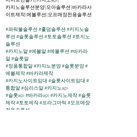
카지노솔루션분양|모아솔루션|바카라사
이트제작|에볼루션|오프매장전용솔루션
#파워볼솔루션
#홀덤솔루션
#카지노솔
루션
#슬롯솔루션
#토토솔루션
#토지노
솔루션
#카지노알
#에볼알
#에볼루션
#바카라
알
#슬롯알
#정품통합알
#카지노분양
#슬롯분양
#
에볼제작
#바카라제작
#카지노사이트임대
#슬롯사이트임대
#
통합알
#심리스알
#카지노api
#슬롯api
#바카라api
#카지노제작
#슬롯
제작
#토토제작
#프라그마틱
#오프매장
전용솔루션
카지노솔루션, 파워볼솔루션, 슬롯솔루
션, 홀덤솔루션, 토지노솔루션, 카지노알,