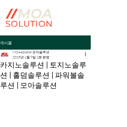
게시물
MOAsolution 모아솔루션
2025년 1월 9일
2분 분량
카지노솔루션 | 토지노솔루
션 | 홀덤솔루션 | 파워볼솔
루션 | 모아솔루션