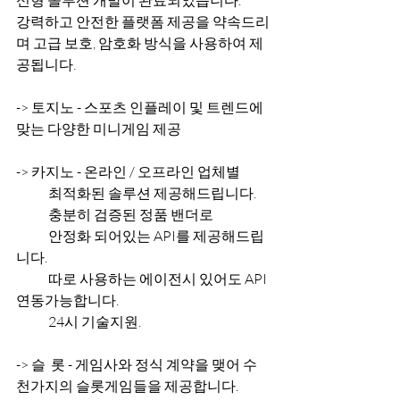
강력하고 안전한 플랫폼 제공을 약속드리
며 고급 보호, 암호화 방식을 사용하여 제
공됩니다.
-> 토지노 - 스포츠 인플레이 및 트렌드에 
맞는 다양한 미니게임 제공
-> 카지노 - 온라인 / 오프라인 업체별 
            최적화된 솔루션 제공해드립니다.
            충분히 검증된 정품 밴더로
            안정화 되어있는 API를 제공해드립
니다.
            따로 사용하는 에이전시 있어도 API 
연동가능합니다. 
            24시 기술지원. 
-> 슬  롯 - 게임사와 정식 계약을 맺어 수
천가지의 슬롯게임들을 제공합니다. 