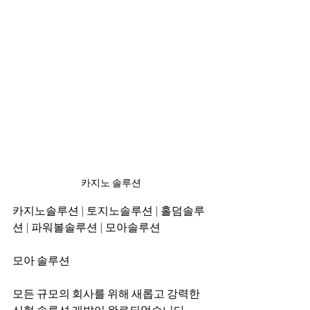
카지노 솔루션
카지노솔루션 | 토지노솔루션 | 홀덤솔루
션 | 파워볼솔루션 | 모아솔루션 
모아 솔루션 
모든 규모의 회사를 위해 새롭고 강력한 
신형 솔루션 개발이 완료되었습니다.