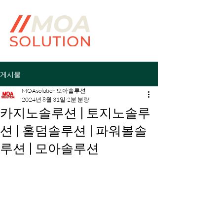
게시물
MOAsolution 모아솔루션
2024년 8월 31일
2분 분량
카지노솔루션 | 토지노솔루
션 | 홀덤솔루션 | 파워볼솔
루션 | 모아솔루션