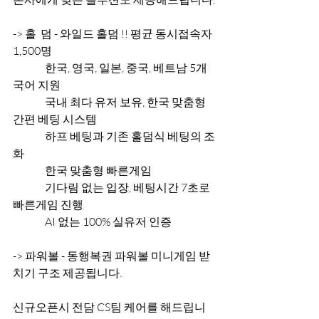
-> 홀  덤 - 와일드 홀덤 !! 평균 동시접속자 
1,500명
               한국, 영국, 일본, 중국, 베트남 5개 
국어 지원
               국내 최다 유저 보유, 한국 맞춤형 
간편 베팅 시스템
               하프 베팅과 기존 홀덤식 베팅의 조
화
               한국 맞춤형 빠른게임
               기다림 없는 입장, 베팅시간 7초로 
빠른게임 진행
               AI 없는 100% 실유저 인증
-> 파워볼 - 동행복권 파워볼 미니게임 받
치기 구조 제공됩니다.               
신규오픈시 전담 CS팀 케어를 해드립니