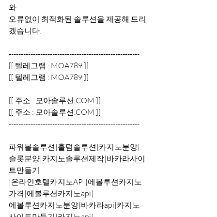
와
오류없이 최적화된 솔루션을 제공해 드리
겠습니다.
------------------------------------------------------
[[ 텔레그램 : MOA789 ]]
[[ 텔레그램 : MOA789 ]]
[[ 주소 : 모아솔루션.COM ]]
[[ 주소 : 모아솔루션.COM ]]
------------------------------------------------------
파워볼솔루션|홀덤솔루션|카지노분양|
슬롯분양|카지노솔루션제작|바카라사이
트만들기
|온라인호텔카지노API|에볼루션카지노
가격|에볼루션카지노api|
에볼루션카지노분양|바카라api|카지노 
사이트만들기|카지노api|