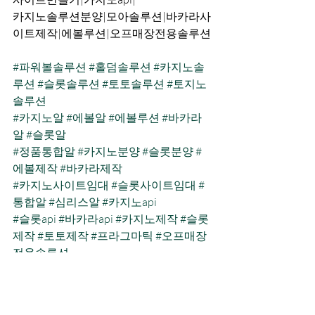
카지노솔루션분양|모아솔루션|바카라사
이트제작|에볼루션|오프매장전용솔루션
#파워볼솔루션
#홀덤솔루션
#카지노솔
루션
#슬롯솔루션
#토토솔루션
#토지노
솔루션
#카지노알
#에볼알
#에볼루션
#바카라
알
#슬롯알
#정품통합알
#카지노분양
#슬롯분양
#
에볼제작
#바카라제작
#카지노사이트임대
#슬롯사이트임대
#
통합알
#심리스알
#카지노api
#슬롯api
#바카라api
#카지노제작
#슬롯
제작
#토토제작
#프라그마틱
#오프매장
전용솔루션
카지노솔루션, 파워볼솔루션, 슬롯솔루
션, 홀덤솔루션, 토지노솔루션, 카지노알,