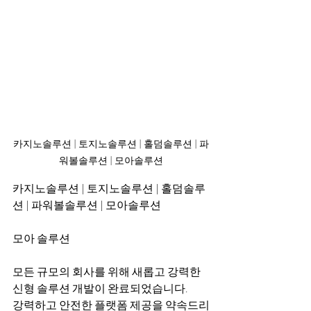
카지노솔루션 | 토지노솔루션 | 홀덤솔루션 | 파
워볼솔루션 | 모아솔루션
카지노솔루션 | 토지노솔루션 | 홀덤솔루
션 | 파워볼솔루션 | 모아솔루션 
모아 솔루션 
모든 규모의 회사를 위해 새롭고 강력한 
신형 솔루션 개발이 완료되었습니다.
강력하고 안전한 플랫폼 제공을 약속드리