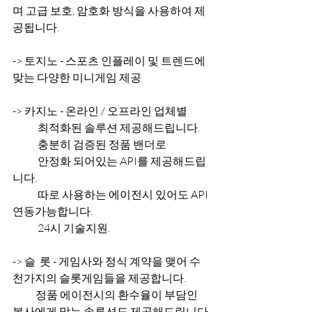
며 고급 보호, 암호화 방식을 사용하여 제
공됩니다.
-> 토지노 - 스포츠 인플레이 및 트렌드에 
맞는 다양한 미니게임 제공
-> 카지노 - 온라인 / 오프라인 업체별 
            최적화된 솔루션 제공해드립니다.
            충분히 검증된 정품 밴더로
            안정화 되어있는 API를 제공해드립
니다.
            따로 사용하는 에이전시 있어도 API 
연동가능합니다. 
            24시 기술지원. 
-> 슬  롯 - 게임사와 정식 계약을 맺어 수
천가지의 슬롯게임들을 제공합니다. 
           정품 에이전시의 환수율이 부담인 
본사에게 맞는 솔루션도 제공해드립니다.