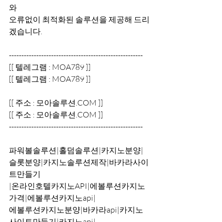
와
오류없이 최적화된 솔루션을 제공해 드리
겠습니다.
------------------------------------------------------
[[ 텔레그램 : MOA789 ]]
[[ 텔레그램 : MOA789 ]]
[[ 주소 : 모아솔루션.COM ]]
[[ 주소 : 모아솔루션.COM ]]
------------------------------------------------------
파워볼솔루션|홀덤솔루션|카지노분양|
슬롯분양|카지노솔루션제작|바카라사이
트만들기
|온라인호텔카지노API|에볼루션카지노
가격|에볼루션카지노api|
에볼루션카지노분양|바카라api|카지노 
사이트만들기|카지노api|