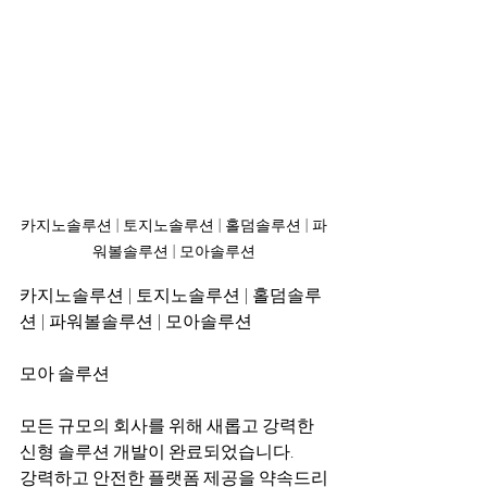
카지노솔루션 | 토지노솔루션 | 홀덤솔루션 | 파
워볼솔루션 | 모아솔루션
카지노솔루션 | 토지노솔루션 | 홀덤솔루
션 | 파워볼솔루션 | 모아솔루션 
모아 솔루션 
모든 규모의 회사를 위해 새롭고 강력한 
신형 솔루션 개발이 완료되었습니다.
강력하고 안전한 플랫폼 제공을 약속드리