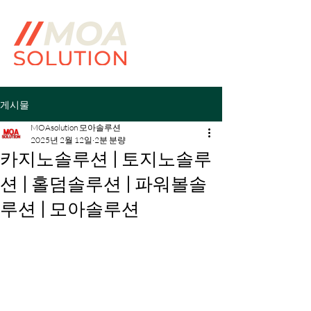
게시물
MOAsolution 모아솔루션
2025년 2월 12일
2분 분량
카지노솔루션 | 토지노솔루
션 | 홀덤솔루션 | 파워볼솔
루션 | 모아솔루션