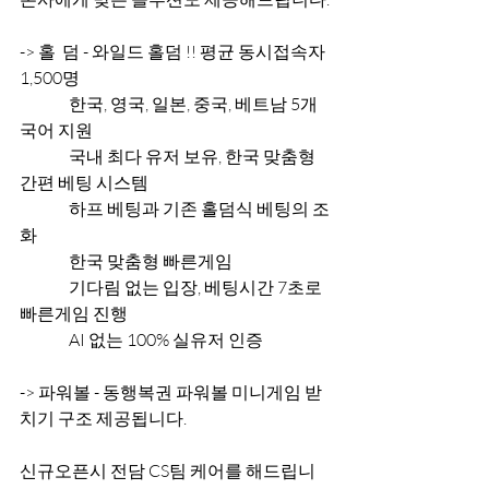
-> 홀  덤 - 와일드 홀덤 !! 평균 동시접속자 
1,500명
               한국, 영국, 일본, 중국, 베트남 5개 
국어 지원
               국내 최다 유저 보유, 한국 맞춤형 
간편 베팅 시스템
               하프 베팅과 기존 홀덤식 베팅의 조
화
               한국 맞춤형 빠른게임
               기다림 없는 입장, 베팅시간 7초로 
빠른게임 진행
               AI 없는 100% 실유저 인증
-> 파워볼 - 동행복권 파워볼 미니게임 받
치기 구조 제공됩니다.               
신규오픈시 전담 CS팀 케어를 해드립니