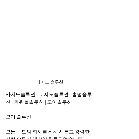
카지노 솔루션
카지노솔루션 | 토지노솔루션 | 홀덤솔루
션 | 파워볼솔루션 | 모아솔루션 
모아 솔루션 
모든 규모의 회사를 위해 새롭고 강력한 
신형 솔루션 개발이 완료되었습니다.