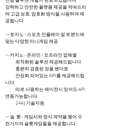
강력하고 안전한 플랫폼 제공을 약속드리
며 고급 보호, 암호화 방식을 사용하여 제
공됩니다.
-> 토지노 - 스포츠 인플레이 및 트렌드에 
맞는 다양한 미니게임 제공
-> 카지노 - 온라인 / 오프라인 업체별 
            최적화된 솔루션 제공해드립니다.
            충분히 검증된 정품 밴더로
            안정화 되어있는 API를 제공해드립
니다.
            따로 사용하는 에이전시 있어도 API 
연동가능합니다. 
            24시 기술지원. 
-> 슬  롯 - 게임사와 정식 계약을 맺어 수
천가지의 슬롯게임들을 제공합니다. 