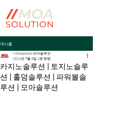
게시물
MOAsolution 모아솔루션
2024년 9월 3일
2분 분량
카지노솔루션 | 토지노솔루
션 | 홀덤솔루션 | 파워볼솔
루션 | 모아솔루션