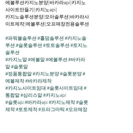
에볼루션카지노분양|바카라api|카지노 
사이트만들기|카지노api|
카지노솔루션분양|모아솔루션|바카라사
이트제작|에볼루션|오프매장전용솔루션
#파워볼솔루션
#홀덤솔루션
#카지노솔
루션
#슬롯솔루션
#토토솔루션
#토지노
솔루션
#카지노알
#에볼알
#에볼루션
#바카라
알
#슬롯알
#정품통합알
#카지노분양
#슬롯분양
#
에볼제작
#바카라제작
#카지노사이트임대
#슬롯사이트임대
#
통합알
#심리스알
#카지노api
#슬롯api
#바카라api
#카지노제작
#슬롯
제작
#토토제작
#프라그마틱
#오프매장
전용솔루션
카지노솔루션, 파워볼솔루션, 슬롯솔루