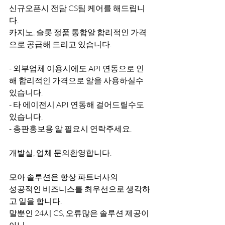
신규오픈시 전담 CS팀 케어를 해드립니
다.
카지노, 슬롯 정품 통합알 합리적인 가격
으로 공급해 드리고 있습니다. 
- 외부업체 이용시에도 API 연동으로 인
해 합리적인 가격으로 알을 사용하실수 
있습니다.
- 타 에이전시 API 연동해 걸어드릴수도 
있습니다. 
- 총판홍보용 알 필요시 연락주세요.
개발실, 업체 문의환영합니다.
모아 솔루션은 항상 파트너사의
성공적인 비즈니스를 최우선으로 생각하
고 일을 합니다.
말뿐인 24시 CS, 오류많은 솔루션 제공이 
아닌