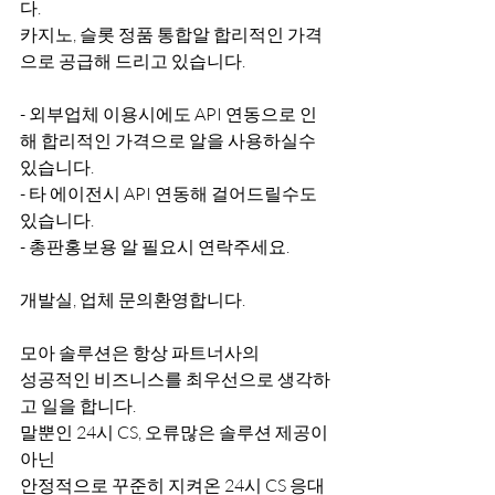
다.
카지노, 슬롯 정품 통합알 합리적인 가격
으로 공급해 드리고 있습니다. 
- 외부업체 이용시에도 API 연동으로 인
해 합리적인 가격으로 알을 사용하실수 
있습니다.
- 타 에이전시 API 연동해 걸어드릴수도 
있습니다. 
- 총판홍보용 알 필요시 연락주세요.
개발실, 업체 문의환영합니다.
모아 솔루션은 항상 파트너사의
성공적인 비즈니스를 최우선으로 생각하
고 일을 합니다.
말뿐인 24시 CS, 오류많은 솔루션 제공이 
아닌
안정적으로 꾸준히 지켜온 24시 CS 응대