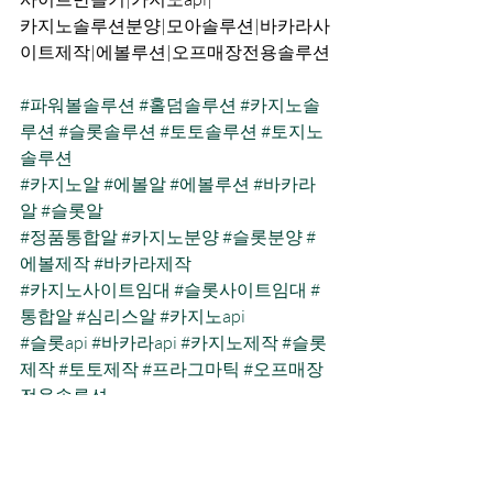
카지노솔루션분양|모아솔루션|바카라사
이트제작|에볼루션|오프매장전용솔루션
#파워볼솔루션
#홀덤솔루션
#카지노솔
루션
#슬롯솔루션
#토토솔루션
#토지노
솔루션
#카지노알
#에볼알
#에볼루션
#바카라
알
#슬롯알
#정품통합알
#카지노분양
#슬롯분양
#
에볼제작
#바카라제작
#카지노사이트임대
#슬롯사이트임대
#
통합알
#심리스알
#카지노api
#슬롯api
#바카라api
#카지노제작
#슬롯
제작
#토토제작
#프라그마틱
#오프매장
전용솔루션
카지노솔루션, 파워볼솔루션, 슬롯솔루
션, 홀덤솔루션, 토지노솔루션, 카지노알,