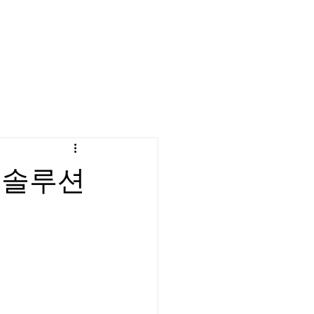
루션
정품 통합알 API
컨설팅
More
덤솔루션