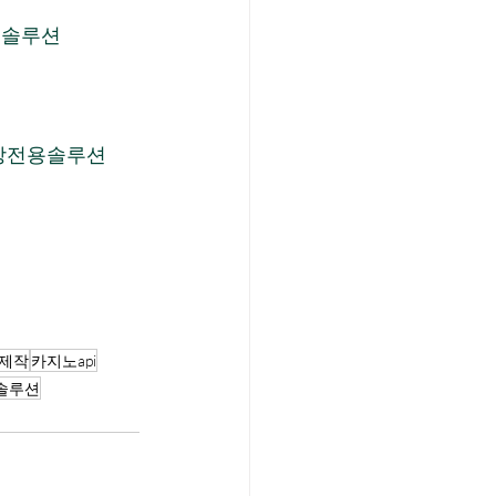
노솔루션
장전용솔루션
,
제작
카지노api
솔루션