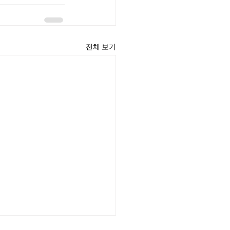
전체 보기