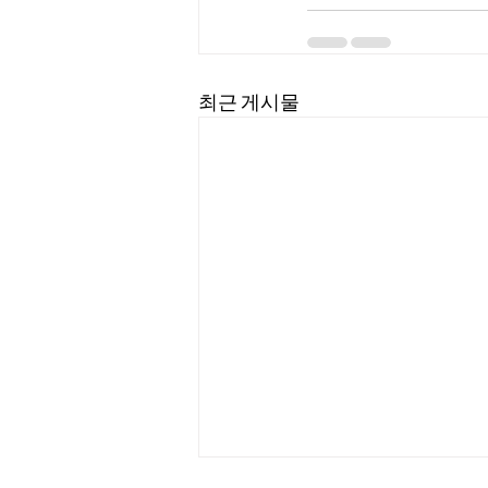
최근 게시물