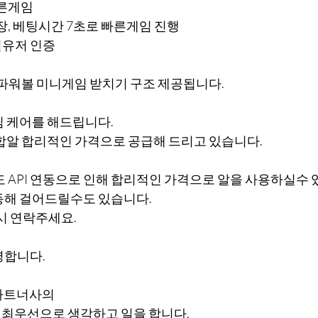
맞춤형 빠른게임
  기다림 없는 입장, 베팅시간 7초로 빠른게임 진행
는 100% 실유저 인증
볼 미니게임 받치기 구조 제공됩니다.               
팀 케어를 해드립니다.
합알 합리적인 가격으로 공급해 드리고 있습니다. 
도 API 연동으로 인해 합리적인 가격으로 알을 사용하실수 
연동해 걸어드릴수도 있습니다. 
시 연락주세요.
영합니다.
 파트너사의
최우선으로 생각하고 일을 합니다.