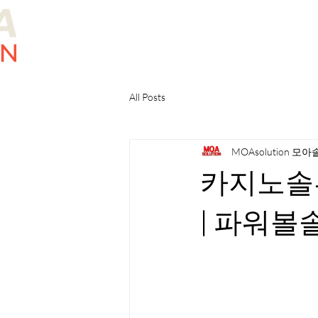
MOAsolution
카
All Posts
MOAsolution 모
카지노솔루
| 파워볼