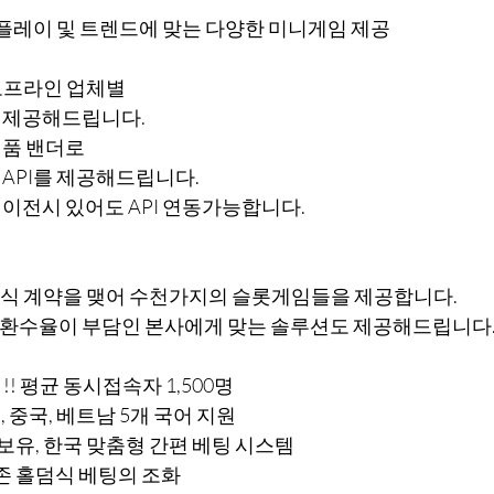
 인플레이 및 트렌드에 맞는 다양한 미니게임 제공
 오프라인 업체별 
화된 솔루션 제공해드립니다.
검증된 정품 밴더로
화 되어있는 API를 제공해드립니다.
로 사용하는 에이전시 있어도 API 연동가능합니다. 
사와 정식 계약을 맺어 수천가지의 슬롯게임들을 제공합니다. 
정품 에이전시의 환수율이 부담인 본사에게 맞는 솔루션도 제공해드립니다
덤 !! 평균 동시접속자 1,500명
한국, 영국, 일본, 중국, 베트남 5개 국어 지원
  국내 최다 유저 보유, 한국 맞춤형 간편 베팅 시스템
 하프 베팅과 기존 홀덤식 베팅의 조화