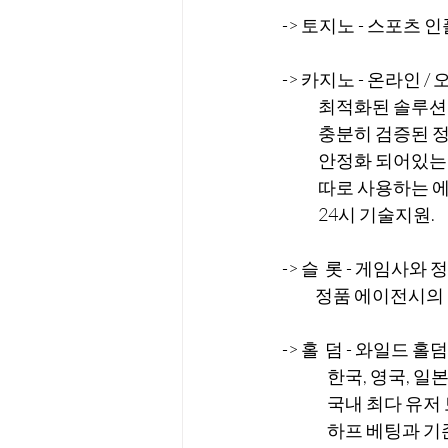
-> 토지노 - 스포츠
-> 카지노 - 온라인 /
            최적
            충분히 
            안정
            따
            24시 기술지원. 
-> 슬  롯 - 게임
           
-> 홀  덤 - 와일드 홀
               
             
              