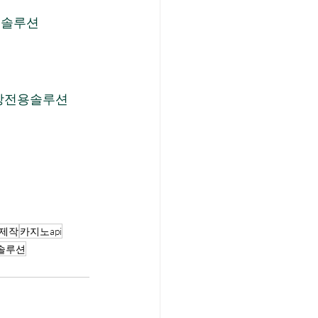
노솔루션
장전용솔루션
,
제작
카지노api
솔루션