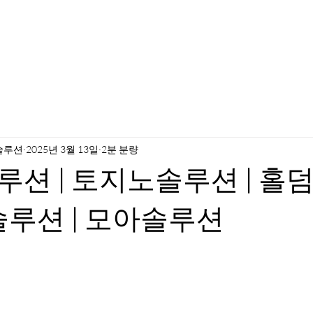
지노 솔루션
토지노 솔루션
홀덤 솔루션
파워볼 솔
아솔루션
2025년 3월 13일
2분 분량
션 | 토지노솔루션 | 홀
솔루션 | 모아솔루션