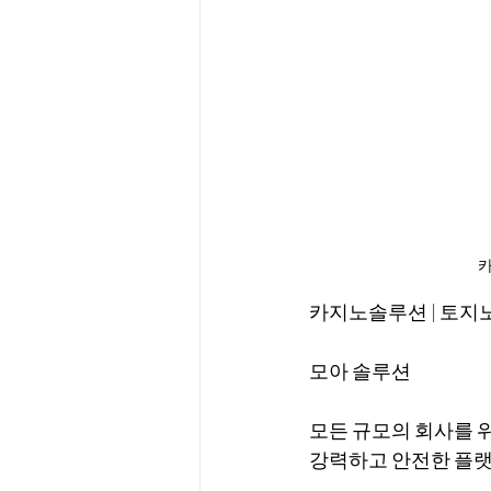
카
카지노솔루션 | 토지노
모아 솔루션 
모든 규모의 회사를 
강력하고 안전한 플랫