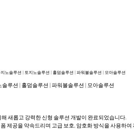
지노솔루션 | 토지노솔루션 | 홀덤솔루션 | 파워볼솔루션 | 모아솔루션
솔루션 | 홀덤솔루션 | 파워볼솔루션 | 모아솔루션 
위해 새롭고 강력한 신형 솔루션 개발이 완료되었습니다.
폼 제공을 약속드리며 고급 보호, 암호화 방식을 사용하여