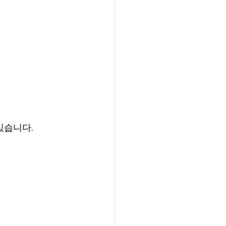
있습니다.