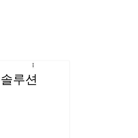
루션
정품 통합알 API
컨설팅
More
덤솔루션