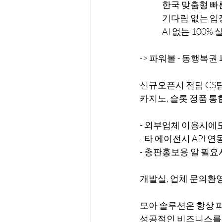
               한국 
             
               AI 없
-> 파워볼 - 동행복권 파워
신규오픈시 전담 CS
카지노, 슬롯 정품 통
- 외부업체 이용시에
- 타 에이전시 API 
- 총판홍보용 알 필요
개발실, 업체 문의환
모아 솔루션은 항상
성공적인 비즈니스를 