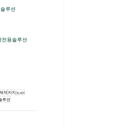
노솔루션
장전용솔루션
,
제작
카지노api
솔루션