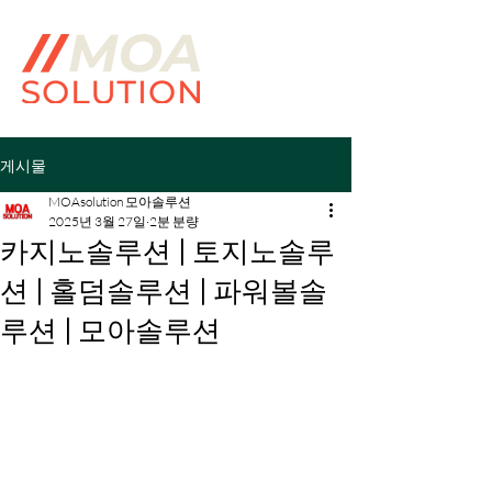
게시물
MOAsolution 모아솔루션
2025년 3월 27일
2분 분량
카지노솔루션 | 토지노솔루
션 | 홀덤솔루션 | 파워볼솔
루션 | 모아솔루션