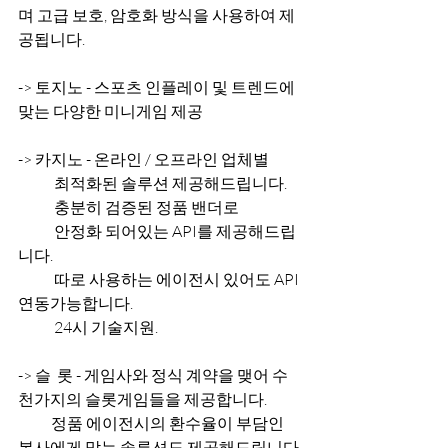
며 고급 보호, 암호화 방식을 사용하여 제
공됩니다.
-> 토지노 - 스포츠 인플레이 및 트렌드에 
맞는 다양한 미니게임 제공
-> 카지노 - 온라인 / 오프라인 업체별 
            최적화된 솔루션 제공해드립니다.
            충분히 검증된 정품 밴더로
            안정화 되어있는 API를 제공해드립
니다.
            따로 사용하는 에이전시 있어도 API 
연동가능합니다. 
            24시 기술지원. 
-> 슬  롯 - 게임사와 정식 계약을 맺어 수
천가지의 슬롯게임들을 제공합니다. 
           정품 에이전시의 환수율이 부담인 
본사에게 맞는 솔루션도 제공해드립니다.