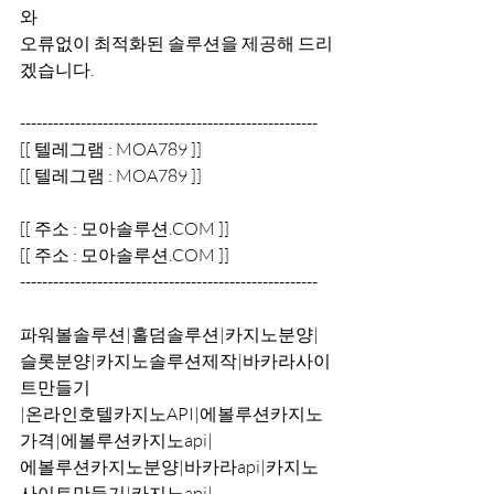
와
오류없이 최적화된 솔루션을 제공해 드리
겠습니다.
------------------------------------------------------
[[ 텔레그램 : MOA789 ]]
[[ 텔레그램 : MOA789 ]]
[[ 주소 : 모아솔루션.COM ]]
[[ 주소 : 모아솔루션.COM ]]
------------------------------------------------------
파워볼솔루션|홀덤솔루션|카지노분양|
슬롯분양|카지노솔루션제작|바카라사이
트만들기
|온라인호텔카지노API|에볼루션카지노
가격|에볼루션카지노api|
에볼루션카지노분양|바카라api|카지노 
사이트만들기|카지노api|