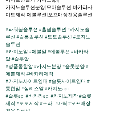
카지노솔루션분양|모아솔루션|바카라사
이트제작|에볼루션|오프매장전용솔루션
#파워볼솔루션
#홀덤솔루션
#카지노솔
루션
#슬롯솔루션
#토토솔루션
#토지노
솔루션
#카지노알
#에볼알
#에볼루션
#바카라
알
#슬롯알
#정품통합알
#카지노분양
#슬롯분양
#
에볼제작
#바카라제작
#카지노사이트임대
#슬롯사이트임대
#
통합알
#심리스알
#카지노api
#슬롯api
#바카라api
#카지노제작
#슬롯
제작
#토토제작
#프라그마틱
#오프매장
전용솔루션
카지노솔루션, 파워볼솔루션, 슬롯솔루
션, 홀덤솔루션, 토지노솔루션, 카지노알,